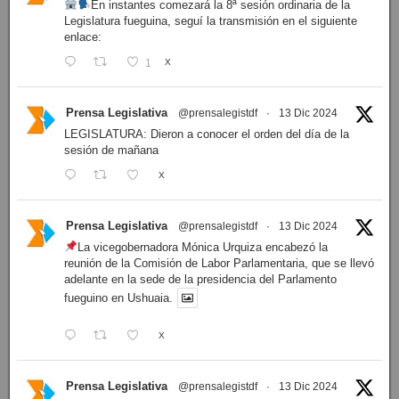
En instantes comezará la 8ª sesión ordinaria de la
Legislatura fueguina, seguí la transmisión en el siguiente
enlace:
1
X
Prensa Legislativa
@prensalegistdf
·
13 Dic 2024
LEGISLATURA: Dieron a conocer el orden del día de la
sesión de mañana
X
Prensa Legislativa
@prensalegistdf
·
13 Dic 2024
La vicegobernadora Mónica Urquiza encabezó la
reunión de la Comisión de Labor Parlamentaria, que se llevó
adelante en la sede de la presidencia del Parlamento
fueguino en Ushuaia.
X
Prensa Legislativa
@prensalegistdf
·
13 Dic 2024