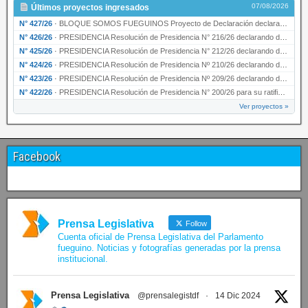
07/08/2026
Últimos proyectos ingresados
N° 427/26
·
BLOQUE SOMOS FUEGUINOS Proyecto de Declaración declarando de interés provincial PRESIDENCI…
N° 426/26
·
PRESIDENCIA Resolución de Presidencia N° 216/26 declarando de interés provincial la labor …
N° 425/26
·
PRESIDENCIA Resolución de Presidencia N° 212/26 declarando de interés provincial el “50° A…
N° 424/26
·
PRESIDENCIA Resolución de Presidencia Nº 210/26 declarando de interés provincial el proyec…
N° 423/26
·
PRESIDENCIA Resolución de Presidencia Nº 209/26 declarando de interés provincial la presen…
N° 422/26
·
PRESIDENCIA Resolución de Presidencia N° 200/26 para su ratificación.
Ver proyectos »
Facebook
Prensa Legislativa
Follow
Cuenta oficial de Prensa Legislativa del Parlamento
fueguino. Noticias y fotografías generadas por la prensa
institucional.
Prensa Legislativa
@prensalegistdf
·
14 Dic 2024