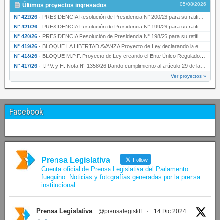
05/08/2026
Últimos proyectos ingresados
N° 422/26
·
PRESIDENCIA Resolución de Presidencia N° 200/26 para su ratificación.
N° 421/26
·
PRESIDENCIA Resolución de Presidencia N° 199/26 para su ratificación.
N° 420/26
·
PRESIDENCIA Resolución de Presidencia N° 198/26 para su ratificación.
N° 419/26
·
BLOQUE LA LIBERTAD AVANZA Proyecto de Ley declarando la esencialidad del servicio educativ…
N° 418/26
·
BLOQUE M.P.F. Proyecto de Ley creando el Ente Único Regulador de servicios públicos de la …
N° 417/26
·
I.P.V. y H. Nota N° 1358/26 Dando cumplimiento al artículo 29 de la Ley provincial N° 1399…
Ver proyectos »
Facebook
Prensa Legislativa
Follow
Cuenta oficial de Prensa Legislativa del Parlamento
fueguino. Noticias y fotografías generadas por la prensa
institucional.
Prensa Legislativa
@prensalegistdf
·
14 Dic 2024