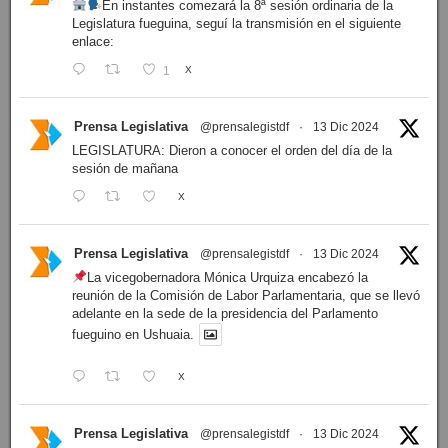
En instantes comezará la 8ª sesión ordinaria de la
Legislatura fueguina, seguí la transmisión en el siguiente
enlace:
1
X
Prensa Legislativa
@prensalegistdf
·
13 Dic 2024
LEGISLATURA: Dieron a conocer el orden del día de la
sesión de mañana
X
Prensa Legislativa
@prensalegistdf
·
13 Dic 2024
La vicegobernadora Mónica Urquiza encabezó la
reunión de la Comisión de Labor Parlamentaria, que se llevó
adelante en la sede de la presidencia del Parlamento
fueguino en Ushuaia.
X
Prensa Legislativa
@prensalegistdf
·
13 Dic 2024