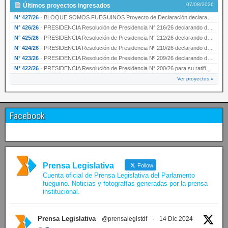
07/08/2026
Últimos proyectos ingresados
N° 427/26
·
BLOQUE SOMOS FUEGUINOS Proyecto de Declaración declarando de interés provincial PRESIDENCI…
N° 426/26
·
PRESIDENCIA Resolución de Presidencia N° 216/26 declarando de interés provincial la labor …
N° 425/26
·
PRESIDENCIA Resolución de Presidencia N° 212/26 declarando de interés provincial el “50° A…
N° 424/26
·
PRESIDENCIA Resolución de Presidencia Nº 210/26 declarando de interés provincial el proyec…
N° 423/26
·
PRESIDENCIA Resolución de Presidencia Nº 209/26 declarando de interés provincial la presen…
N° 422/26
·
PRESIDENCIA Resolución de Presidencia N° 200/26 para su ratificación.
Ver proyectos »
Facebook
Prensa Legislativa
Follow
Cuenta oficial de Prensa Legislativa del Parlamento
fueguino. Noticias y fotografías generadas por la prensa
institucional.
Prensa Legislativa
@prensalegistdf
·
14 Dic 2024