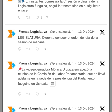
En instantes comezará la 8ª sesión ordinaria de la
Legislatura fueguina, seguí la transmisión en el siguiente
enlace:
1
X
Prensa Legislativa
@prensalegistdf
·
13 Dic 2024
LEGISLATURA: Dieron a conocer el orden del día de la
sesión de mañana
X
Prensa Legislativa
@prensalegistdf
·
13 Dic 2024
La vicegobernadora Mónica Urquiza encabezó la
reunión de la Comisión de Labor Parlamentaria, que se llevó
adelante en la sede de la presidencia del Parlamento
fueguino en Ushuaia.
X
Prensa Legislativa
@prensalegistdf
·
13 Dic 2024