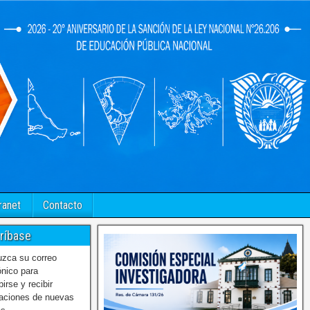
ranet
Contacto
ríbase
uzca su correo
ónico para
birse y recibir
caciones de nuevas