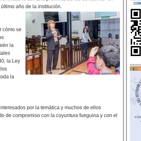
último año de la institución.
er cómo se
os
ién la
tales
0, la Ley
 los
toda la
interesados por la temática y muchos de ellos
do de compromiso con la coyuntura fueguina y con el