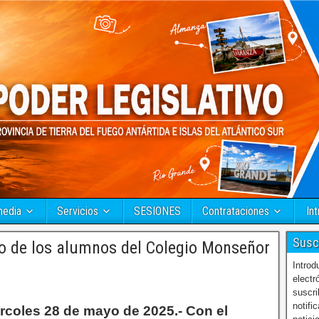
media
Servicios
SESIONES
Contrataciones
Int
Susc
 de los alumnos del Colegio Monseñor
Introd
electr
suscri
notifi
rcoles 28 de mayo de 2025.- Con el