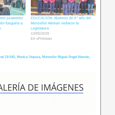
omó juramento
EDUCACIÓN: Alumnos de 6º año del
ción fueguina a
Monseñor Aleman visitaron la
s
Legislatura
13/05/2026
En «Prensa»
nal 19.640
,
Monica Urquiza
,
Monseñor Miguel Ángel Alemán
,