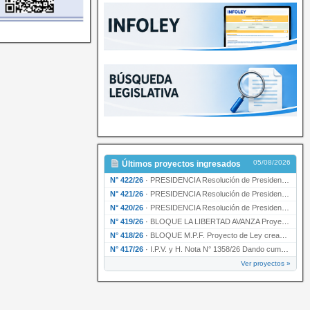
05/08/2026
Últimos proyectos ingresados
N° 422/26
·
PRESIDENCIA Resolución de Presidencia N° 200/26 para su ratificación.
N° 421/26
·
PRESIDENCIA Resolución de Presidencia N° 199/26 para su ratificación.
N° 420/26
·
PRESIDENCIA Resolución de Presidencia N° 198/26 para su ratificación.
N° 419/26
·
BLOQUE LA LIBERTAD AVANZA Proyecto de Ley declarando la esencialidad del servicio educativ…
N° 418/26
·
BLOQUE M.P.F. Proyecto de Ley creando el Ente Único Regulador de servicios públicos de la …
N° 417/26
·
I.P.V. y H. Nota N° 1358/26 Dando cumplimiento al artículo 29 de la Ley provincial N° 1399…
Ver proyectos »