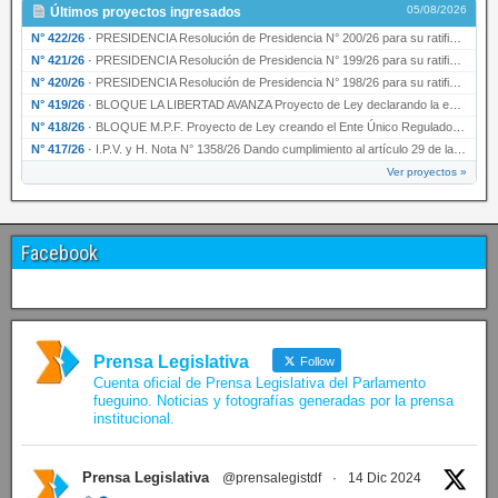
05/08/2026
Últimos proyectos ingresados
N° 422/26
·
PRESIDENCIA Resolución de Presidencia N° 200/26 para su ratificación.
N° 421/26
·
PRESIDENCIA Resolución de Presidencia N° 199/26 para su ratificación.
N° 420/26
·
PRESIDENCIA Resolución de Presidencia N° 198/26 para su ratificación.
N° 419/26
·
BLOQUE LA LIBERTAD AVANZA Proyecto de Ley declarando la esencialidad del servicio educativ…
N° 418/26
·
BLOQUE M.P.F. Proyecto de Ley creando el Ente Único Regulador de servicios públicos de la …
N° 417/26
·
I.P.V. y H. Nota N° 1358/26 Dando cumplimiento al artículo 29 de la Ley provincial N° 1399…
Ver proyectos »
Facebook
Prensa Legislativa
Follow
Cuenta oficial de Prensa Legislativa del Parlamento
fueguino. Noticias y fotografías generadas por la prensa
institucional.
Prensa Legislativa
@prensalegistdf
·
14 Dic 2024