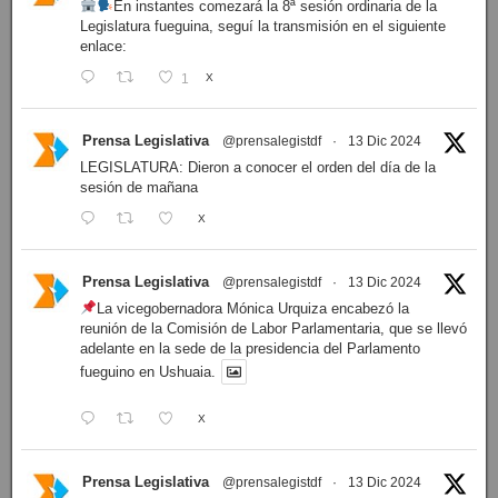
En instantes comezará la 8ª sesión ordinaria de la
Legislatura fueguina, seguí la transmisión en el siguiente
enlace:
1
X
Prensa Legislativa
@prensalegistdf
·
13 Dic 2024
LEGISLATURA: Dieron a conocer el orden del día de la
sesión de mañana
X
Prensa Legislativa
@prensalegistdf
·
13 Dic 2024
La vicegobernadora Mónica Urquiza encabezó la
reunión de la Comisión de Labor Parlamentaria, que se llevó
adelante en la sede de la presidencia del Parlamento
fueguino en Ushuaia.
X
Prensa Legislativa
@prensalegistdf
·
13 Dic 2024