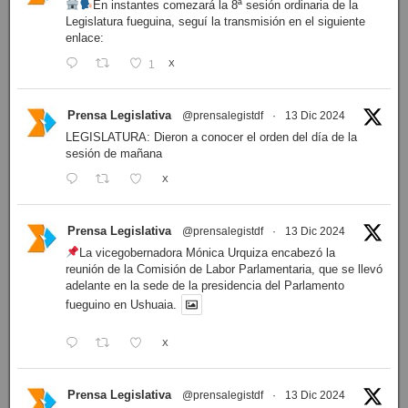
En instantes comezará la 8ª sesión ordinaria de la
Legislatura fueguina, seguí la transmisión en el siguiente
enlace:
1
X
Prensa Legislativa
@prensalegistdf
·
13 Dic 2024
LEGISLATURA: Dieron a conocer el orden del día de la
sesión de mañana
X
Prensa Legislativa
@prensalegistdf
·
13 Dic 2024
La vicegobernadora Mónica Urquiza encabezó la
reunión de la Comisión de Labor Parlamentaria, que se llevó
adelante en la sede de la presidencia del Parlamento
fueguino en Ushuaia.
X
Prensa Legislativa
@prensalegistdf
·
13 Dic 2024