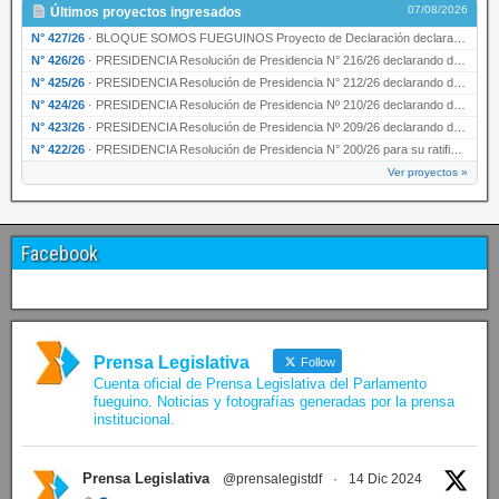
07/08/2026
Últimos proyectos ingresados
N° 427/26
·
BLOQUE SOMOS FUEGUINOS Proyecto de Declaración declarando de interés provincial PRESIDENCI…
N° 426/26
·
PRESIDENCIA Resolución de Presidencia N° 216/26 declarando de interés provincial la labor …
N° 425/26
·
PRESIDENCIA Resolución de Presidencia N° 212/26 declarando de interés provincial el “50° A…
N° 424/26
·
PRESIDENCIA Resolución de Presidencia Nº 210/26 declarando de interés provincial el proyec…
N° 423/26
·
PRESIDENCIA Resolución de Presidencia Nº 209/26 declarando de interés provincial la presen…
N° 422/26
·
PRESIDENCIA Resolución de Presidencia N° 200/26 para su ratificación.
Ver proyectos »
Facebook
Prensa Legislativa
Follow
Cuenta oficial de Prensa Legislativa del Parlamento
fueguino. Noticias y fotografías generadas por la prensa
institucional.
Prensa Legislativa
@prensalegistdf
·
14 Dic 2024