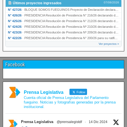
07/08/2026
Últimos proyectos ingresados
N° 427/26
·
BLOQUE SOMOS FUEGUINOS Proyecto de Declaración declarando de interés provincial PRESIDENCI…
N° 426/26
·
PRESIDENCIA Resolución de Presidencia N° 216/26 declarando de interés provincial la labor …
N° 425/26
·
PRESIDENCIA Resolución de Presidencia N° 212/26 declarando de interés provincial el “50° A…
N° 424/26
·
PRESIDENCIA Resolución de Presidencia Nº 210/26 declarando de interés provincial el proyec…
N° 423/26
·
PRESIDENCIA Resolución de Presidencia Nº 209/26 declarando de interés provincial la presen…
N° 422/26
·
PRESIDENCIA Resolución de Presidencia N° 200/26 para su ratificación.
Ver proyectos »
Facebook
Prensa Legislativa
Follow
Cuenta oficial de Prensa Legislativa del Parlamento
fueguino. Noticias y fotografías generadas por la prensa
institucional.
Prensa Legislativa
@prensalegistdf
·
14 Dic 2024