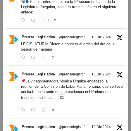
En instantes comezará la 8ª sesión ordinaria de la
Legislatura fueguina, seguí la transmisión en el siguiente
enlace:
1
X
Prensa Legislativa
@prensalegistdf
·
13 Dic 2024
LEGISLATURA: Dieron a conocer el orden del día de la
sesión de mañana
X
Prensa Legislativa
@prensalegistdf
·
13 Dic 2024
La vicegobernadora Mónica Urquiza encabezó la
reunión de la Comisión de Labor Parlamentaria, que se llevó
adelante en la sede de la presidencia del Parlamento
fueguino en Ushuaia.
X
Prensa Legislativa
@prensalegistdf
·
13 Dic 2024