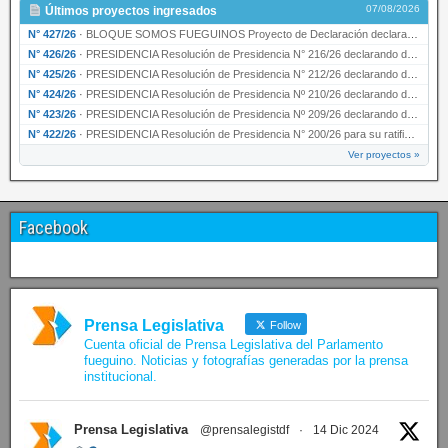
07/08/2026
Últimos proyectos ingresados
N° 427/26
·
BLOQUE SOMOS FUEGUINOS Proyecto de Declaración declarando de interés provincial PRESIDENCI…
N° 426/26
·
PRESIDENCIA Resolución de Presidencia N° 216/26 declarando de interés provincial la labor …
N° 425/26
·
PRESIDENCIA Resolución de Presidencia N° 212/26 declarando de interés provincial el “50° A…
N° 424/26
·
PRESIDENCIA Resolución de Presidencia Nº 210/26 declarando de interés provincial el proyec…
N° 423/26
·
PRESIDENCIA Resolución de Presidencia Nº 209/26 declarando de interés provincial la presen…
N° 422/26
·
PRESIDENCIA Resolución de Presidencia N° 200/26 para su ratificación.
Ver proyectos »
Facebook
Prensa Legislativa
Follow
Cuenta oficial de Prensa Legislativa del Parlamento
fueguino. Noticias y fotografías generadas por la prensa
institucional.
Prensa Legislativa
@prensalegistdf
·
14 Dic 2024