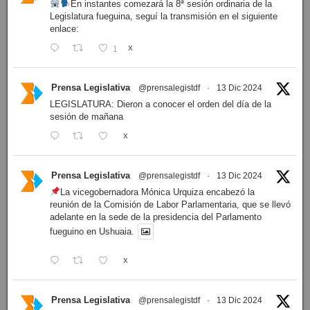
En instantes comezará la 8ª sesión ordinaria de la
Legislatura fueguina, seguí la transmisión en el siguiente
enlace:
1
X
Prensa Legislativa
@prensalegistdf
·
13 Dic 2024
LEGISLATURA: Dieron a conocer el orden del día de la
sesión de mañana
X
Prensa Legislativa
@prensalegistdf
·
13 Dic 2024
La vicegobernadora Mónica Urquiza encabezó la
reunión de la Comisión de Labor Parlamentaria, que se llevó
adelante en la sede de la presidencia del Parlamento
fueguino en Ushuaia.
X
Prensa Legislativa
@prensalegistdf
·
13 Dic 2024