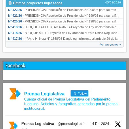
05/08/2026
Últimos proyectos ingresados
N° 422/26
·
PRESIDENCIA Resolución de Presidencia N° 200/26 para su ratificación.
N° 421/26
·
PRESIDENCIA Resolución de Presidencia N° 199/26 para su ratificación.
N° 420/26
·
PRESIDENCIA Resolución de Presidencia N° 198/26 para su ratificación.
N° 419/26
·
BLOQUE LA LIBERTAD AVANZA Proyecto de Ley declarando la esencialidad del servicio educativ…
N° 418/26
·
BLOQUE M.P.F. Proyecto de Ley creando el Ente Único Regulador de servicios públicos de la …
N° 417/26
·
I.P.V. y H. Nota N° 1358/26 Dando cumplimiento al artículo 29 de la Ley provincial N° 1399…
Ver proyectos »
Facebook
Prensa Legislativa
Follow
Cuenta oficial de Prensa Legislativa del Parlamento
fueguino. Noticias y fotografías generadas por la prensa
institucional.
Prensa Legislativa
@prensalegistdf
·
14 Dic 2024