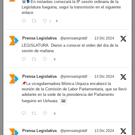
En instantes comezará la 8ª sesión ordinaria de la
Legislatura fueguina, seguí la transmisión en el siguiente
enlace:
1
X
Prensa Legislativa
@prensalegistdf
·
13 Dic 2024
LEGISLATURA: Dieron a conocer el orden del día de la
sesión de mañana
X
Prensa Legislativa
@prensalegistdf
·
13 Dic 2024
La vicegobernadora Mónica Urquiza encabezó la
reunión de la Comisión de Labor Parlamentaria, que se llevó
adelante en la sede de la presidencia del Parlamento
fueguino en Ushuaia.
X
Prensa Legislativa
@prensalegistdf
·
13 Dic 2024