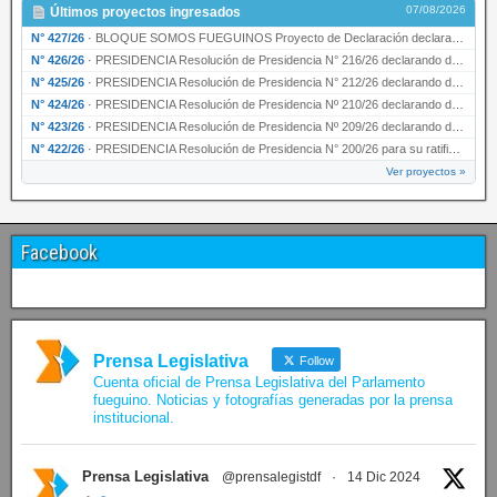
07/08/2026
Últimos proyectos ingresados
N° 427/26
·
BLOQUE SOMOS FUEGUINOS Proyecto de Declaración declarando de interés provincial PRESIDENCI…
N° 426/26
·
PRESIDENCIA Resolución de Presidencia N° 216/26 declarando de interés provincial la labor …
N° 425/26
·
PRESIDENCIA Resolución de Presidencia N° 212/26 declarando de interés provincial el “50° A…
N° 424/26
·
PRESIDENCIA Resolución de Presidencia Nº 210/26 declarando de interés provincial el proyec…
N° 423/26
·
PRESIDENCIA Resolución de Presidencia Nº 209/26 declarando de interés provincial la presen…
N° 422/26
·
PRESIDENCIA Resolución de Presidencia N° 200/26 para su ratificación.
Ver proyectos »
Facebook
Prensa Legislativa
Follow
Cuenta oficial de Prensa Legislativa del Parlamento
fueguino. Noticias y fotografías generadas por la prensa
institucional.
Prensa Legislativa
@prensalegistdf
·
14 Dic 2024