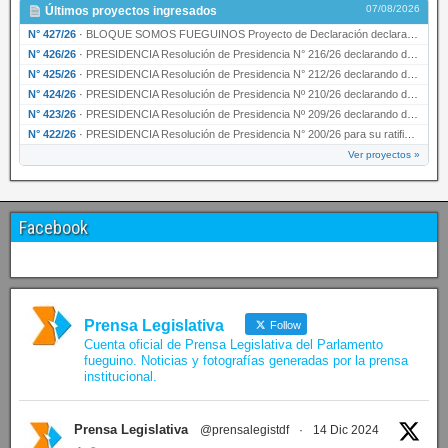
07/08/2026
Últimos proyectos ingresados
N° 427/26
·
BLOQUE SOMOS FUEGUINOS Proyecto de Declaración declarando de interés provincial PRESIDENCI…
N° 426/26
·
PRESIDENCIA Resolución de Presidencia N° 216/26 declarando de interés provincial la labor …
N° 425/26
·
PRESIDENCIA Resolución de Presidencia N° 212/26 declarando de interés provincial el “50° A…
N° 424/26
·
PRESIDENCIA Resolución de Presidencia Nº 210/26 declarando de interés provincial el proyec…
N° 423/26
·
PRESIDENCIA Resolución de Presidencia Nº 209/26 declarando de interés provincial la presen…
N° 422/26
·
PRESIDENCIA Resolución de Presidencia N° 200/26 para su ratificación.
Ver proyectos »
Facebook
Prensa Legislativa
Follow
Cuenta oficial de Prensa Legislativa del Parlamento
fueguino. Noticias y fotografías generadas por la prensa
institucional.
Prensa Legislativa
@prensalegistdf
·
14 Dic 2024