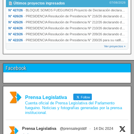
07/08/2026
Últimos proyectos ingresados
N° 427/26
·
BLOQUE SOMOS FUEGUINOS Proyecto de Declaración declarando de interés provincial PRESIDENCI…
N° 426/26
·
PRESIDENCIA Resolución de Presidencia N° 216/26 declarando de interés provincial la labor …
N° 425/26
·
PRESIDENCIA Resolución de Presidencia N° 212/26 declarando de interés provincial el “50° A…
N° 424/26
·
PRESIDENCIA Resolución de Presidencia Nº 210/26 declarando de interés provincial el proyec…
N° 423/26
·
PRESIDENCIA Resolución de Presidencia Nº 209/26 declarando de interés provincial la presen…
N° 422/26
·
PRESIDENCIA Resolución de Presidencia N° 200/26 para su ratificación.
Ver proyectos »
Facebook
Prensa Legislativa
Follow
Cuenta oficial de Prensa Legislativa del Parlamento
fueguino. Noticias y fotografías generadas por la prensa
institucional.
Prensa Legislativa
@prensalegistdf
·
14 Dic 2024