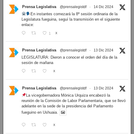
Prensa Legislativa
@prensalegistdf
·
14 Dic 2024
En instantes comezará la 8ª sesión ordinaria de la
Legislatura fueguina, seguí la transmisión en el siguiente
enlace:
1
X
Prensa Legislativa
@prensalegistdf
·
13 Dic 2024
LEGISLATURA: Dieron a conocer el orden del día de la
sesión de mañana
X
Prensa Legislativa
@prensalegistdf
·
13 Dic 2024
La vicegobernadora Mónica Urquiza encabezó la
reunión de la Comisión de Labor Parlamentaria, que se llevó
adelante en la sede de la presidencia del Parlamento
fueguino en Ushuaia.
X