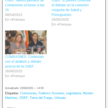
OSEF: Nuevo plenario de
OSEF: El jueves continúa
Comisiones el lunes a las
el debate en la comisión
15
conjunta de Salud y
08/04/2022
Presupuesto
En «Prensa»
26/05/2025
En «Prensa»
COMISIONES: Continúan
con el análisis y debate
acerca de la OSEF
26/06/2025
En «Prensa»
Actualizado: 23/06/2025 — 14:59
Etiquetas:
Comisiones
,
Federico Sciurano
,
Legislatura
,
Myriam
Martínez
,
OSEF
,
Tierra del Fuego
,
Ushuaia