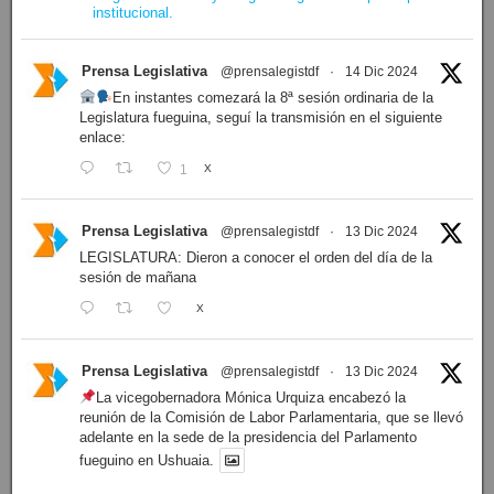
institucional.
Prensa Legislativa
@prensalegistdf
·
14 Dic 2024
En instantes comezará la 8ª sesión ordinaria de la
Legislatura fueguina, seguí la transmisión en el siguiente
enlace:
1
X
Prensa Legislativa
@prensalegistdf
·
13 Dic 2024
LEGISLATURA: Dieron a conocer el orden del día de la
sesión de mañana
X
Prensa Legislativa
@prensalegistdf
·
13 Dic 2024
La vicegobernadora Mónica Urquiza encabezó la
reunión de la Comisión de Labor Parlamentaria, que se llevó
adelante en la sede de la presidencia del Parlamento
fueguino en Ushuaia.