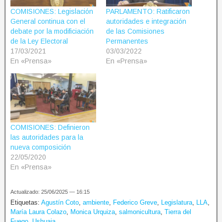
COMISIONES: Legislación
PARLAMENTO: Ratificaron
General continua con el
autoridades e integración
debate por la modificiación
de las Comisiones
de la Ley Electoral
Permanentes
17/03/2021
03/03/2022
En «Prensa»
En «Prensa»
COMISIONES: Definieron
las autoridades para la
nueva composición
22/05/2020
En «Prensa»
Actualizado: 25/06/2025 — 16:15
Etiquetas:
Agustín Coto
,
ambiente
,
Federico Greve
,
Legislatura
,
LLA
,
María Laura Colazo
,
Monica Urquiza
,
salmonicultura
,
Tierra del
Fuego
,
Ushuaia