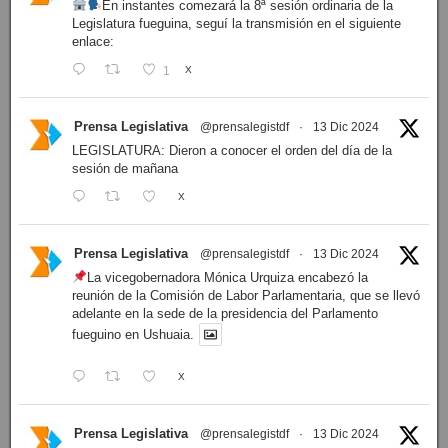
En instantes comezará la 8ª sesión ordinaria de la
Legislatura fueguina, seguí la transmisión en el siguiente
enlace:
1
X
Prensa Legislativa
@prensalegistdf
·
13 Dic 2024
LEGISLATURA: Dieron a conocer el orden del día de la
sesión de mañana
X
Prensa Legislativa
@prensalegistdf
·
13 Dic 2024
La vicegobernadora Mónica Urquiza encabezó la
reunión de la Comisión de Labor Parlamentaria, que se llevó
adelante en la sede de la presidencia del Parlamento
fueguino en Ushuaia.
X
Prensa Legislativa
@prensalegistdf
·
13 Dic 2024