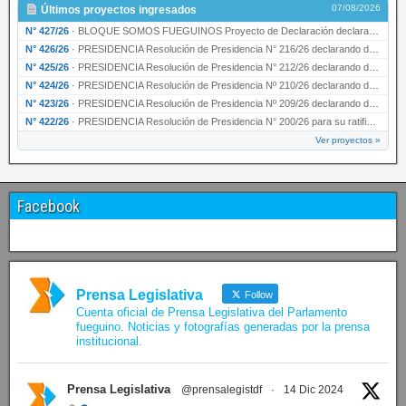
07/08/2026
Últimos proyectos ingresados
N° 427/26
·
BLOQUE SOMOS FUEGUINOS Proyecto de Declaración declarando de interés provincial PRESIDENCI…
N° 426/26
·
PRESIDENCIA Resolución de Presidencia N° 216/26 declarando de interés provincial la labor …
N° 425/26
·
PRESIDENCIA Resolución de Presidencia N° 212/26 declarando de interés provincial el “50° A…
N° 424/26
·
PRESIDENCIA Resolución de Presidencia Nº 210/26 declarando de interés provincial el proyec…
N° 423/26
·
PRESIDENCIA Resolución de Presidencia Nº 209/26 declarando de interés provincial la presen…
N° 422/26
·
PRESIDENCIA Resolución de Presidencia N° 200/26 para su ratificación.
Ver proyectos »
Facebook
Prensa Legislativa
Follow
Cuenta oficial de Prensa Legislativa del Parlamento
fueguino. Noticias y fotografías generadas por la prensa
institucional.
Prensa Legislativa
@prensalegistdf
·
14 Dic 2024