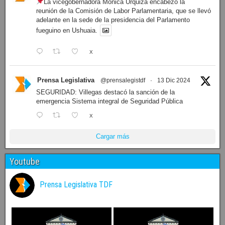
1
X
Prensa Legislativa
@prensalegistdf
·
13 Dic 2024
LEGISLATURA: Dieron a conocer el orden del día de la
sesión de mañana
X
Prensa Legislativa
@prensalegistdf
·
13 Dic 2024
La vicegobernadora Mónica Urquiza encabezó la
reunión de la Comisión de Labor Parlamentaria, que se llevó
adelante en la sede de la presidencia del Parlamento
fueguino en Ushuaia.
X
Prensa Legislativa
@prensalegistdf
·
13 Dic 2024
SEGURIDAD: Villegas destacó la sanción de la
emergencia Sistema integral de Seguridad Pública
X