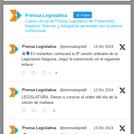
N° 425/26
·
PRESIDENCIA Resolución de Presidencia N° 212/26 declarando de interés provincial el “50° A…
N° 424/26
·
PRESIDENCIA Resolución de Presidencia Nº 210/26 declarando de interés provincial el proyec…
N° 423/26
·
PRESIDENCIA Resolución de Presidencia Nº 209/26 declarando de interés provincial la presen…
N° 422/26
·
PRESIDENCIA Resolución de Presidencia N° 200/26 para su ratificación.
Ver proyectos »
Facebook
Prensa Legislativa
Follow
Cuenta oficial de Prensa Legislativa del Parlamento
fueguino. Noticias y fotografías generadas por la prensa
institucional.
Prensa Legislativa
@prensalegistdf
·
14 Dic 2024
En instantes comezará la 8ª sesión ordinaria de la
Legislatura fueguina, seguí la transmisión en el siguiente
enlace: