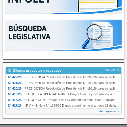
05/08/2026
Últimos proyectos ingresados
N° 422/26
·
PRESIDENCIA Resolución de Presidencia N° 200/26 para su ratificación.
N° 421/26
·
PRESIDENCIA Resolución de Presidencia N° 199/26 para su ratificación.
N° 420/26
·
PRESIDENCIA Resolución de Presidencia N° 198/26 para su ratificación.
N° 419/26
·
BLOQUE LA LIBERTAD AVANZA Proyecto de Ley declarando la esencialidad del servicio educativ…
N° 418/26
·
BLOQUE M.P.F. Proyecto de Ley creando el Ente Único Regulador de servicios públicos de la …
N° 417/26
·
I.P.V. y H. Nota N° 1358/26 Dando cumplimiento al artículo 29 de la Ley provincial N° 1399…
Ver proyectos »