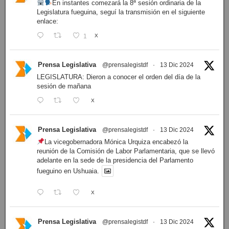
En instantes comezará la 8ª sesión ordinaria de la
Legislatura fueguina, seguí la transmisión en el siguiente
enlace:
1
X
Prensa Legislativa
@prensalegistdf
·
13 Dic 2024
LEGISLATURA: Dieron a conocer el orden del día de la
sesión de mañana
X
Prensa Legislativa
@prensalegistdf
·
13 Dic 2024
La vicegobernadora Mónica Urquiza encabezó la
reunión de la Comisión de Labor Parlamentaria, que se llevó
adelante en la sede de la presidencia del Parlamento
fueguino en Ushuaia.
X
Prensa Legislativa
@prensalegistdf
·
13 Dic 2024