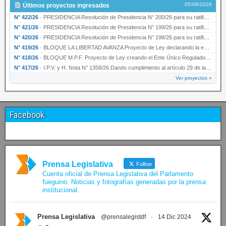
05/08/2026
Últimos proyectos ingresados
N° 422/26
·
PRESIDENCIA Resolución de Presidencia N° 200/26 para su ratificación.
N° 421/26
·
PRESIDENCIA Resolución de Presidencia N° 199/26 para su ratificación.
N° 420/26
·
PRESIDENCIA Resolución de Presidencia N° 198/26 para su ratificación.
N° 419/26
·
BLOQUE LA LIBERTAD AVANZA Proyecto de Ley declarando la esencialidad del servicio educativ…
N° 418/26
·
BLOQUE M.P.F. Proyecto de Ley creando el Ente Único Regulador de servicios públicos de la …
N° 417/26
·
I.P.V. y H. Nota N° 1358/26 Dando cumplimiento al artículo 29 de la Ley provincial N° 1399…
Ver proyectos »
Facebook
Prensa Legislativa
Follow
Cuenta oficial de Prensa Legislativa del Parlamento
fueguino. Noticias y fotografías generadas por la prensa
institucional.
Prensa Legislativa
@prensalegistdf
·
14 Dic 2024