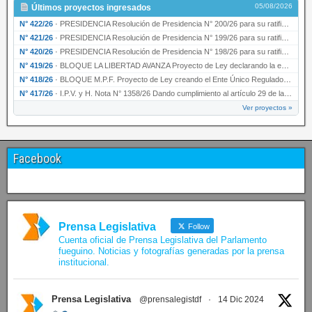
05/08/2026
Últimos proyectos ingresados
N° 422/26
·
PRESIDENCIA Resolución de Presidencia N° 200/26 para su ratificación.
N° 421/26
·
PRESIDENCIA Resolución de Presidencia N° 199/26 para su ratificación.
N° 420/26
·
PRESIDENCIA Resolución de Presidencia N° 198/26 para su ratificación.
N° 419/26
·
BLOQUE LA LIBERTAD AVANZA Proyecto de Ley declarando la esencialidad del servicio educativ…
N° 418/26
·
BLOQUE M.P.F. Proyecto de Ley creando el Ente Único Regulador de servicios públicos de la …
N° 417/26
·
I.P.V. y H. Nota N° 1358/26 Dando cumplimiento al artículo 29 de la Ley provincial N° 1399…
Ver proyectos »
Facebook
Prensa Legislativa
Follow
Cuenta oficial de Prensa Legislativa del Parlamento
fueguino. Noticias y fotografías generadas por la prensa
institucional.
Prensa Legislativa
@prensalegistdf
·
14 Dic 2024