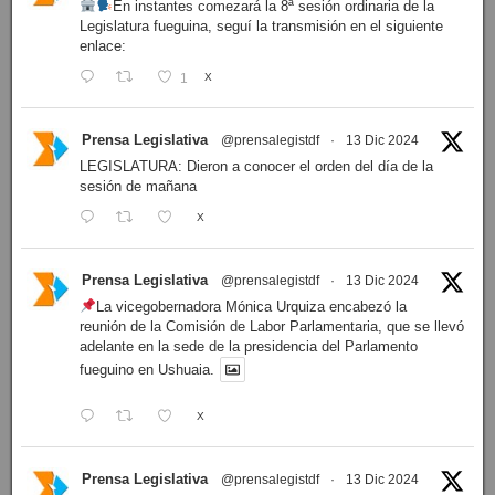
En instantes comezará la 8ª sesión ordinaria de la
Legislatura fueguina, seguí la transmisión en el siguiente
enlace:
1
X
Prensa Legislativa
@prensalegistdf
·
13 Dic 2024
LEGISLATURA: Dieron a conocer el orden del día de la
sesión de mañana
X
Prensa Legislativa
@prensalegistdf
·
13 Dic 2024
La vicegobernadora Mónica Urquiza encabezó la
reunión de la Comisión de Labor Parlamentaria, que se llevó
adelante en la sede de la presidencia del Parlamento
fueguino en Ushuaia.
X
Prensa Legislativa
@prensalegistdf
·
13 Dic 2024