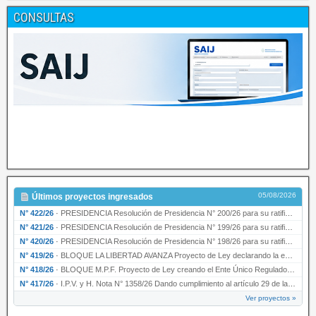
CONSULTAS
05/08/2026
Últimos proyectos ingresados
N° 422/26
·
PRESIDENCIA Resolución de Presidencia N° 200/26 para su ratificación.
N° 421/26
·
PRESIDENCIA Resolución de Presidencia N° 199/26 para su ratificación.
N° 420/26
·
PRESIDENCIA Resolución de Presidencia N° 198/26 para su ratificación.
N° 419/26
·
BLOQUE LA LIBERTAD AVANZA Proyecto de Ley declarando la esencialidad del servicio educativ…
N° 418/26
·
BLOQUE M.P.F. Proyecto de Ley creando el Ente Único Regulador de servicios públicos de la …
N° 417/26
·
I.P.V. y H. Nota N° 1358/26 Dando cumplimiento al artículo 29 de la Ley provincial N° 1399…
Ver proyectos »