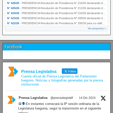
N° 426/26
·
PRESIDENCIA Resolución de Presidencia N° 216/26 declarando de interés provincial la labor …
N° 425/26
·
PRESIDENCIA Resolución de Presidencia N° 212/26 declarando de interés provincial el “50° A…
N° 424/26
·
PRESIDENCIA Resolución de Presidencia Nº 210/26 declarando de interés provincial el proyec…
N° 423/26
·
PRESIDENCIA Resolución de Presidencia Nº 209/26 declarando de interés provincial la presen…
N° 422/26
·
PRESIDENCIA Resolución de Presidencia N° 200/26 para su ratificación.
Ver proyectos »
Facebook
Prensa Legislativa
Follow
Cuenta oficial de Prensa Legislativa del Parlamento
fueguino. Noticias y fotografías generadas por la prensa
institucional.
Prensa Legislativa
@prensalegistdf
·
14 Dic 2024
En instantes comezará la 8ª sesión ordinaria de la
Legislatura fueguina, seguí la transmisión en el siguiente
enlace: