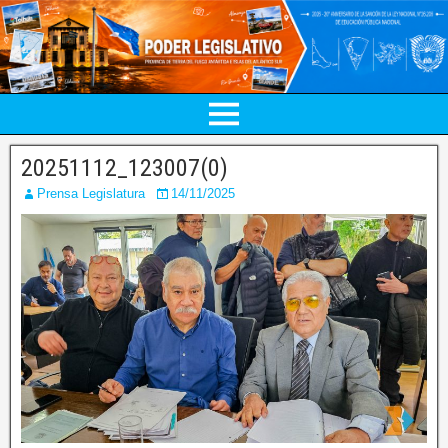
20251112_123007(0)
Prensa Legislatura
14/11/2025