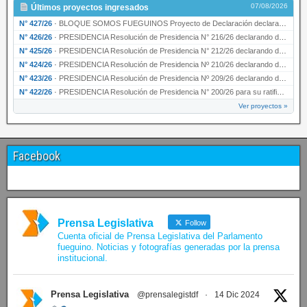
07/08/2026
Últimos proyectos ingresados
N° 427/26
·
BLOQUE SOMOS FUEGUINOS Proyecto de Declaración declarando de interés provincial PRESIDENCI…
N° 426/26
·
PRESIDENCIA Resolución de Presidencia N° 216/26 declarando de interés provincial la labor …
N° 425/26
·
PRESIDENCIA Resolución de Presidencia N° 212/26 declarando de interés provincial el “50° A…
N° 424/26
·
PRESIDENCIA Resolución de Presidencia Nº 210/26 declarando de interés provincial el proyec…
N° 423/26
·
PRESIDENCIA Resolución de Presidencia Nº 209/26 declarando de interés provincial la presen…
N° 422/26
·
PRESIDENCIA Resolución de Presidencia N° 200/26 para su ratificación.
Ver proyectos »
Facebook
Prensa Legislativa
Follow
Cuenta oficial de Prensa Legislativa del Parlamento
fueguino. Noticias y fotografías generadas por la prensa
institucional.
Prensa Legislativa
@prensalegistdf
·
14 Dic 2024