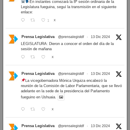
En instantes comezará la 8ª sesión ordinaria de la
Legislatura fueguina, seguí la transmisión en el siguiente
enlace:
1
X
Prensa Legislativa
@prensalegistdf
·
13 Dic 2024
LEGISLATURA: Dieron a conocer el orden del día de la
sesión de mañana
X
Prensa Legislativa
@prensalegistdf
·
13 Dic 2024
La vicegobernadora Mónica Urquiza encabezó la
reunión de la Comisión de Labor Parlamentaria, que se llevó
adelante en la sede de la presidencia del Parlamento
fueguino en Ushuaia.
X
Prensa Legislativa
@prensalegistdf
·
13 Dic 2024