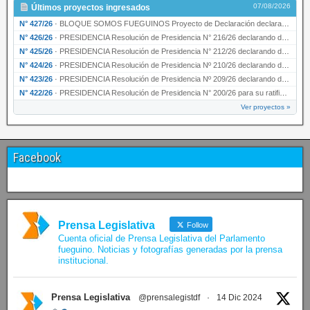
07/08/2026
Últimos proyectos ingresados
N° 427/26
·
BLOQUE SOMOS FUEGUINOS Proyecto de Declaración declarando de interés provincial PRESIDENCI…
N° 426/26
·
PRESIDENCIA Resolución de Presidencia N° 216/26 declarando de interés provincial la labor …
N° 425/26
·
PRESIDENCIA Resolución de Presidencia N° 212/26 declarando de interés provincial el “50° A…
N° 424/26
·
PRESIDENCIA Resolución de Presidencia Nº 210/26 declarando de interés provincial el proyec…
N° 423/26
·
PRESIDENCIA Resolución de Presidencia Nº 209/26 declarando de interés provincial la presen…
N° 422/26
·
PRESIDENCIA Resolución de Presidencia N° 200/26 para su ratificación.
Ver proyectos »
Facebook
Prensa Legislativa
Follow
Cuenta oficial de Prensa Legislativa del Parlamento
fueguino. Noticias y fotografías generadas por la prensa
institucional.
Prensa Legislativa
@prensalegistdf
·
14 Dic 2024