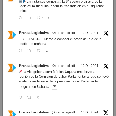
En instantes comezará la 8ª sesión ordinaria de la
Legislatura fueguina, seguí la transmisión en el siguiente
enlace:
1
X
Prensa Legislativa
@prensalegistdf
·
13 Dic 2024
LEGISLATURA: Dieron a conocer el orden del día de la
sesión de mañana
X
Prensa Legislativa
@prensalegistdf
·
13 Dic 2024
La vicegobernadora Mónica Urquiza encabezó la
reunión de la Comisión de Labor Parlamentaria, que se llevó
adelante en la sede de la presidencia del Parlamento
fueguino en Ushuaia.
X
Prensa Legislativa
@prensalegistdf
·
13 Dic 2024