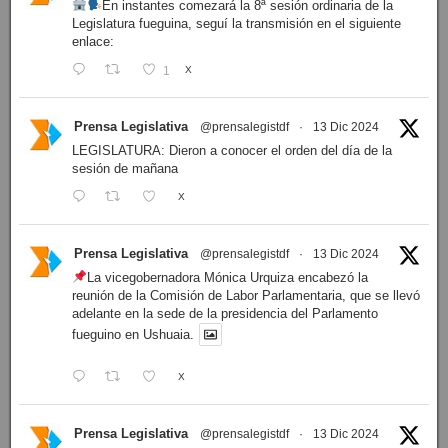
En instantes comezará la 8ª sesión ordinaria de la
Legislatura fueguina, seguí la transmisión en el siguiente
enlace:
1
X
Prensa Legislativa
@prensalegistdf
·
13 Dic 2024
LEGISLATURA: Dieron a conocer el orden del día de la
sesión de mañana
X
Prensa Legislativa
@prensalegistdf
·
13 Dic 2024
La vicegobernadora Mónica Urquiza encabezó la
reunión de la Comisión de Labor Parlamentaria, que se llevó
adelante en la sede de la presidencia del Parlamento
fueguino en Ushuaia.
X
Prensa Legislativa
@prensalegistdf
·
13 Dic 2024