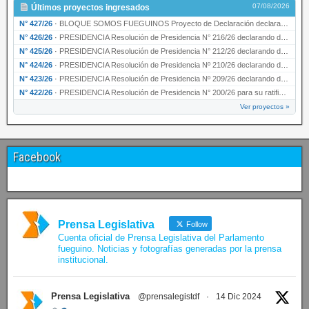
07/08/2026
Últimos proyectos ingresados
N° 427/26
·
BLOQUE SOMOS FUEGUINOS Proyecto de Declaración declarando de interés provincial PRESIDENCI…
N° 426/26
·
PRESIDENCIA Resolución de Presidencia N° 216/26 declarando de interés provincial la labor …
N° 425/26
·
PRESIDENCIA Resolución de Presidencia N° 212/26 declarando de interés provincial el “50° A…
N° 424/26
·
PRESIDENCIA Resolución de Presidencia Nº 210/26 declarando de interés provincial el proyec…
N° 423/26
·
PRESIDENCIA Resolución de Presidencia Nº 209/26 declarando de interés provincial la presen…
N° 422/26
·
PRESIDENCIA Resolución de Presidencia N° 200/26 para su ratificación.
Ver proyectos »
Facebook
Prensa Legislativa
Follow
Cuenta oficial de Prensa Legislativa del Parlamento
fueguino. Noticias y fotografías generadas por la prensa
institucional.
Prensa Legislativa
@prensalegistdf
·
14 Dic 2024