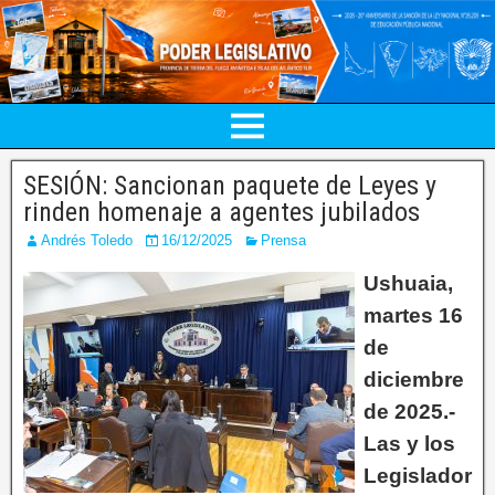
SESIÓN: Sancionan paquete de Leyes y
rinden homenaje a agentes jubilados
Andrés Toledo
16/12/2025
Prensa
Ushuaia,
martes 16
de
diciembre
de 2025.-
Las y los
Legislador