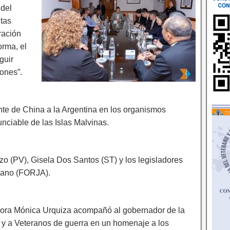
 del
tas
ración
orma, el
guir
ones”.
te de China a la Argentina en los organismos
unciable de las Islas Malvinas.
azo (PV), Gisela Dos Santos (ST) y los legisladores
rano (FORJA).
dora Mónica Urquiza acompañó al gobernador de la
a y a Veteranos de guerra en un homenaje a los