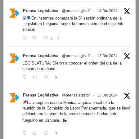
Prensa Legislativa
@prensalegistdf
·
14 Dic 2024
En instantes comezará la 8ª sesión ordinaria de la
Legislatura fueguina, seguí la transmisión en el siguiente
enlace:
1
X
Prensa Legislativa
@prensalegistdf
·
13 Dic 2024
LEGISLATURA: Dieron a conocer el orden del día de la
sesión de mañana
X
Prensa Legislativa
@prensalegistdf
·
13 Dic 2024
La vicegobernadora Mónica Urquiza encabezó la
reunión de la Comisión de Labor Parlamentaria, que se llevó
adelante en la sede de la presidencia del Parlamento
fueguino en Ushuaia.
X