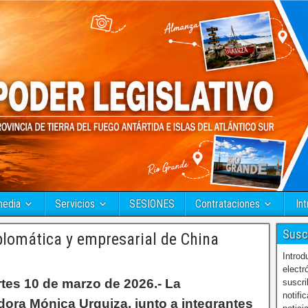
media
Servicios
SESIONES
Contrataciones
Int
Susc
lomática y empresarial de China
Introd
electr
tes 10 de marzo de 2026.- La
suscri
notifi
ora Mónica Urquiza, junto a integrantes