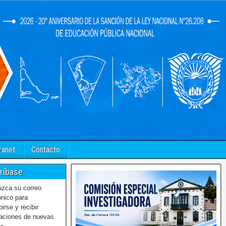
ranet
Contacto
ríbase
uzca su correo
ónico para
birse y recibir
caciones de nuevas