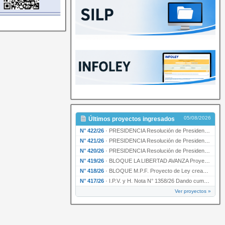
05/08/2026
Últimos proyectos ingresados
N° 422/26
·
PRESIDENCIA Resolución de Presidencia N° 200/26 para su ratificación.
N° 421/26
·
PRESIDENCIA Resolución de Presidencia N° 199/26 para su ratificación.
N° 420/26
·
PRESIDENCIA Resolución de Presidencia N° 198/26 para su ratificación.
N° 419/26
·
BLOQUE LA LIBERTAD AVANZA Proyecto de Ley declarando la esencialidad del servicio educativ…
N° 418/26
·
BLOQUE M.P.F. Proyecto de Ley creando el Ente Único Regulador de servicios públicos de la …
N° 417/26
·
I.P.V. y H. Nota N° 1358/26 Dando cumplimiento al artículo 29 de la Ley provincial N° 1399…
Ver proyectos »