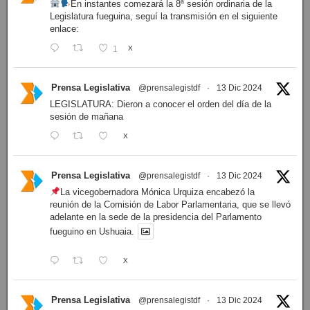
En instantes comezará la 8ª sesión ordinaria de la
Legislatura fueguina, seguí la transmisión en el siguiente
enlace:
1
X
Prensa Legislativa
@prensalegistdf
·
13 Dic 2024
LEGISLATURA: Dieron a conocer el orden del día de la
sesión de mañana
X
Prensa Legislativa
@prensalegistdf
·
13 Dic 2024
La vicegobernadora Mónica Urquiza encabezó la
reunión de la Comisión de Labor Parlamentaria, que se llevó
adelante en la sede de la presidencia del Parlamento
fueguino en Ushuaia.
X
Prensa Legislativa
@prensalegistdf
·
13 Dic 2024