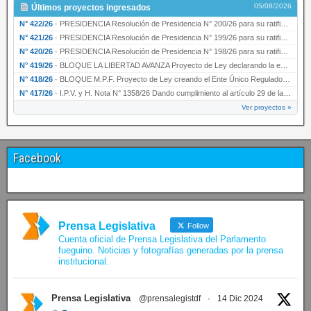
05/08/2026
Últimos proyectos ingresados
N° 422/26
·
PRESIDENCIA Resolución de Presidencia N° 200/26 para su ratificación.
N° 421/26
·
PRESIDENCIA Resolución de Presidencia N° 199/26 para su ratificación.
N° 420/26
·
PRESIDENCIA Resolución de Presidencia N° 198/26 para su ratificación.
N° 419/26
·
BLOQUE LA LIBERTAD AVANZA Proyecto de Ley declarando la esencialidad del servicio educativ…
N° 418/26
·
BLOQUE M.P.F. Proyecto de Ley creando el Ente Único Regulador de servicios públicos de la …
N° 417/26
·
I.P.V. y H. Nota N° 1358/26 Dando cumplimiento al artículo 29 de la Ley provincial N° 1399…
Ver proyectos »
Facebook
Prensa Legislativa
Follow
Cuenta oficial de Prensa Legislativa del Parlamento
fueguino. Noticias y fotografías generadas por la prensa
institucional.
Prensa Legislativa
@prensalegistdf
·
14 Dic 2024