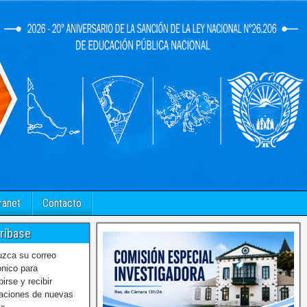
ranet
Contacto
ríbase
uzca su correo
ónico para
birse y recibir
caciones de nuevas