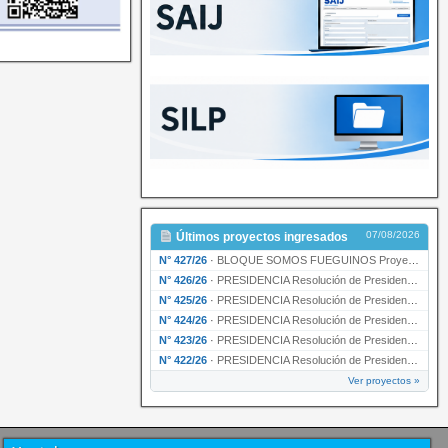
07/08/2026
Últimos proyectos ingresados
N° 427/26
·
BLOQUE SOMOS FUEGUINOS Proyecto de Declaración declarando de interés provincial PRESIDENCI…
N° 426/26
·
PRESIDENCIA Resolución de Presidencia N° 216/26 declarando de interés provincial la labor …
N° 425/26
·
PRESIDENCIA Resolución de Presidencia N° 212/26 declarando de interés provincial el “50° A…
N° 424/26
·
PRESIDENCIA Resolución de Presidencia Nº 210/26 declarando de interés provincial el proyec…
N° 423/26
·
PRESIDENCIA Resolución de Presidencia Nº 209/26 declarando de interés provincial la presen…
N° 422/26
·
PRESIDENCIA Resolución de Presidencia N° 200/26 para su ratificación.
Ver proyectos »