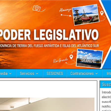
media
Servicios
SESIONES
Contrataciones
Int
Susc
Introd
electr
suscri
notifi