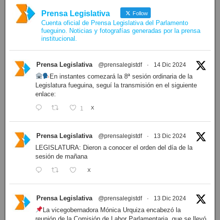
Prensa Legislativa
Follow
Cuenta oficial de Prensa Legislativa del Parlamento
fueguino. Noticias y fotografías generadas por la prensa
institucional.
Prensa Legislativa
@prensalegistdf
·
14 Dic 2024
En instantes comezará la 8ª sesión ordinaria de la
Legislatura fueguina, seguí la transmisión en el siguiente
enlace:
1
X
Prensa Legislativa
@prensalegistdf
·
13 Dic 2024
LEGISLATURA: Dieron a conocer el orden del día de la
sesión de mañana
X
Prensa Legislativa
@prensalegistdf
·
13 Dic 2024
La vicegobernadora Mónica Urquiza encabezó la
reunión de la Comisión de Labor Parlamentaria, que se llevó