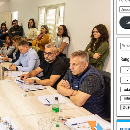
notici
S
Rang