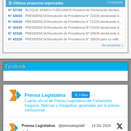
07/08/2026
Últimos proyectos ingresados
N° 427/26
·
BLOQUE SOMOS FUEGUINOS Proyecto de Declaración declarando de interés provincial PRESIDENCI…
N° 426/26
·
PRESIDENCIA Resolución de Presidencia N° 216/26 declarando de interés provincial la labor …
N° 425/26
·
PRESIDENCIA Resolución de Presidencia N° 212/26 declarando de interés provincial el “50° A…
N° 424/26
·
PRESIDENCIA Resolución de Presidencia Nº 210/26 declarando de interés provincial el proyec…
N° 423/26
·
PRESIDENCIA Resolución de Presidencia Nº 209/26 declarando de interés provincial la presen…
N° 422/26
·
PRESIDENCIA Resolución de Presidencia N° 200/26 para su ratificación.
Ver proyectos »
Facebook
Prensa Legislativa
Follow
Cuenta oficial de Prensa Legislativa del Parlamento
fueguino. Noticias y fotografías generadas por la prensa
institucional.
Prensa Legislativa
@prensalegistdf
·
14 Dic 2024