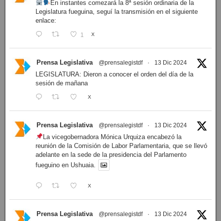
En instantes comezará la 8ª sesión ordinaria de la
Legislatura fueguina, seguí la transmisión en el siguiente
enlace:
1
X
Prensa Legislativa
@prensalegistdf
·
13 Dic 2024
LEGISLATURA: Dieron a conocer el orden del día de la
sesión de mañana
X
Prensa Legislativa
@prensalegistdf
·
13 Dic 2024
La vicegobernadora Mónica Urquiza encabezó la
reunión de la Comisión de Labor Parlamentaria, que se llevó
adelante en la sede de la presidencia del Parlamento
fueguino en Ushuaia.
X
Prensa Legislativa
@prensalegistdf
·
13 Dic 2024