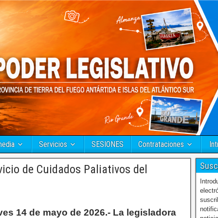
media
Servicios
SESIONES
Contrataciones
Int
Susc
icio de Cuidados Paliativos del
Introd
electr
suscri
notifi
ves 14 de mayo de 2026.- La legisladora