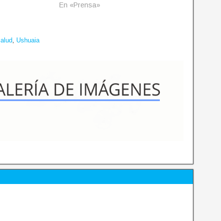
En «Prensa»
salud
,
Ushuaia