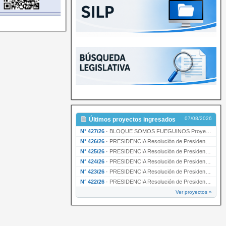
07/08/2026
Últimos proyectos ingresados
N° 427/26
·
BLOQUE SOMOS FUEGUINOS Proyecto de Declaración declarando de interés provincial PRESIDENCI…
N° 426/26
·
PRESIDENCIA Resolución de Presidencia N° 216/26 declarando de interés provincial la labor …
N° 425/26
·
PRESIDENCIA Resolución de Presidencia N° 212/26 declarando de interés provincial el “50° A…
N° 424/26
·
PRESIDENCIA Resolución de Presidencia Nº 210/26 declarando de interés provincial el proyec…
N° 423/26
·
PRESIDENCIA Resolución de Presidencia Nº 209/26 declarando de interés provincial la presen…
N° 422/26
·
PRESIDENCIA Resolución de Presidencia N° 200/26 para su ratificación.
Ver proyectos »