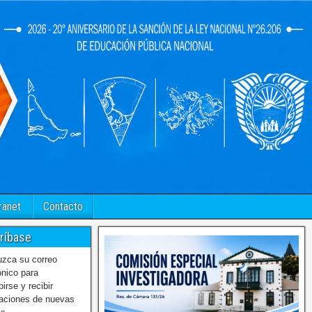
ranet
Contacto
ríbase
uzca su correo
ónico para
birse y recibir
caciones de nuevas