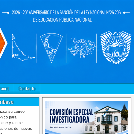
ranet
Contacto
ríbase
uzca su correo
ónico para
birse y recibir
caciones de nuevas