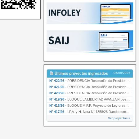
05/08/2026
Últimos proyectos ingresados
N° 422/26
·
PRESIDENCIA Resolución de Presidencia N° 200/26 para su ratificación.
N° 421/26
·
PRESIDENCIA Resolución de Presidencia N° 199/26 para su ratificación.
N° 420/26
·
PRESIDENCIA Resolución de Presidencia N° 198/26 para su ratificación.
N° 419/26
·
BLOQUE LA LIBERTAD AVANZA Proyecto de Ley declarando la esencialidad del servicio educativ…
N° 418/26
·
BLOQUE M.P.F. Proyecto de Ley creando el Ente Único Regulador de servicios públicos de la …
N° 417/26
·
I.P.V. y H. Nota N° 1358/26 Dando cumplimiento al artículo 29 de la Ley provincial N° 1399…
Ver proyectos »