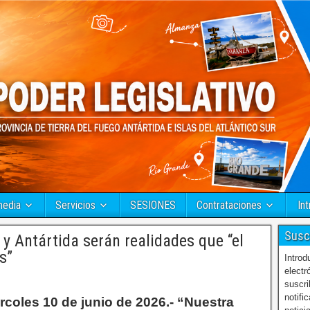
media
Servicios
SESIONES
Contrataciones
Int
Susc
y Antártida serán realidades que “el
s”
Introd
electr
suscri
notifi
rcoles 10 de junio de 2026.- “Nuestra