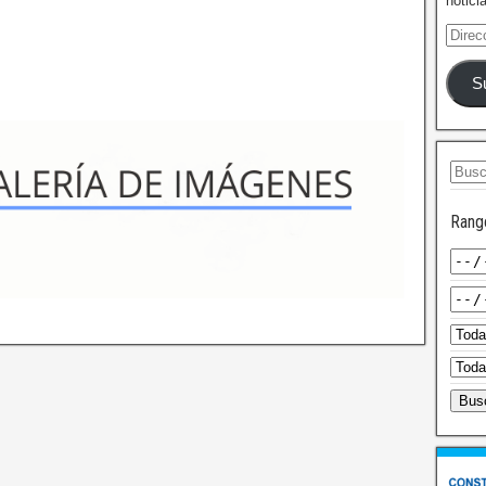
notici
S
Rang