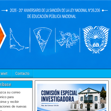
ranet
Contacto
ríbase
uzca su correo
ónico para
birse y recibir
caciones de nuevas