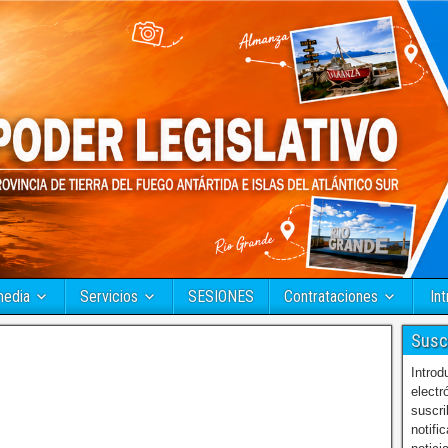
media
Servicios
SESIONES
Contrataciones
Int
Susc
Introd
electr
suscri
notifi