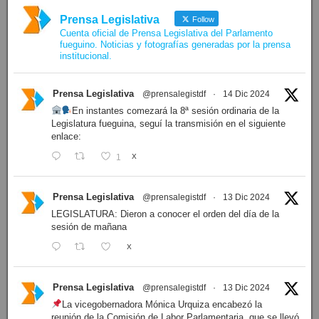
Prensa Legislativa
Follow
Cuenta oficial de Prensa Legislativa del Parlamento
fueguino. Noticias y fotografías generadas por la prensa
institucional.
Prensa Legislativa
@prensalegistdf
·
14 Dic 2024
En instantes comezará la 8ª sesión ordinaria de la
Legislatura fueguina, seguí la transmisión en el siguiente
enlace:
1
X
Prensa Legislativa
@prensalegistdf
·
13 Dic 2024
LEGISLATURA: Dieron a conocer el orden del día de la
sesión de mañana
X
Prensa Legislativa
@prensalegistdf
·
13 Dic 2024
La vicegobernadora Mónica Urquiza encabezó la
reunión de la Comisión de Labor Parlamentaria, que se llevó