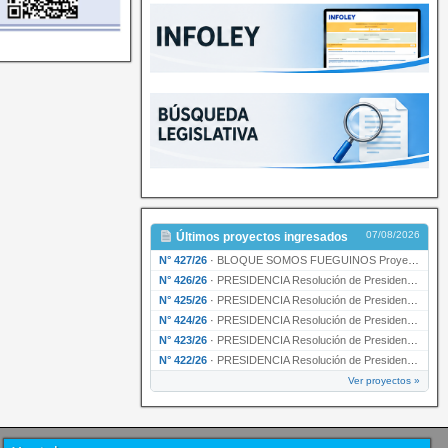
07/08/2026
Últimos proyectos ingresados
N° 427/26
·
BLOQUE SOMOS FUEGUINOS Proyecto de Declaración declarando de interés provincial PRESIDENCI…
N° 426/26
·
PRESIDENCIA Resolución de Presidencia N° 216/26 declarando de interés provincial la labor …
N° 425/26
·
PRESIDENCIA Resolución de Presidencia N° 212/26 declarando de interés provincial el “50° A…
N° 424/26
·
PRESIDENCIA Resolución de Presidencia Nº 210/26 declarando de interés provincial el proyec…
N° 423/26
·
PRESIDENCIA Resolución de Presidencia Nº 209/26 declarando de interés provincial la presen…
N° 422/26
·
PRESIDENCIA Resolución de Presidencia N° 200/26 para su ratificación.
Ver proyectos »