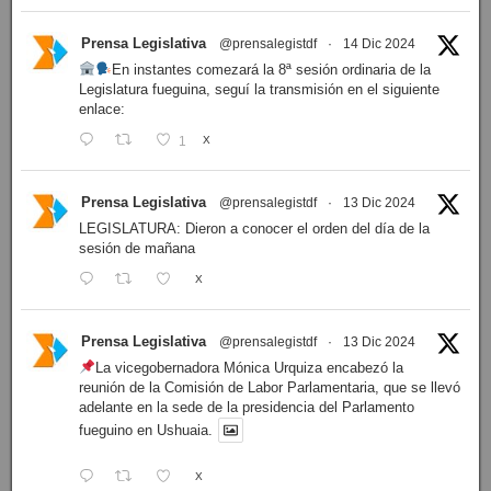
Prensa Legislativa
@prensalegistdf
·
14 Dic 2024
En instantes comezará la 8ª sesión ordinaria de la
Legislatura fueguina, seguí la transmisión en el siguiente
enlace:
1
X
Prensa Legislativa
@prensalegistdf
·
13 Dic 2024
LEGISLATURA: Dieron a conocer el orden del día de la
sesión de mañana
X
Prensa Legislativa
@prensalegistdf
·
13 Dic 2024
La vicegobernadora Mónica Urquiza encabezó la
reunión de la Comisión de Labor Parlamentaria, que se llevó
adelante en la sede de la presidencia del Parlamento
fueguino en Ushuaia.
X