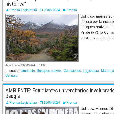
histórica”
Prensa Legislatura
20/08/2024
Prensa
Ushuaia, martes 20 
debate por la inclu
bosques nativos. Tal
Verde (PV), la Comi
este jueves desde l
Actualizado: 21/08/2024 — 14:06
Etiquetas:
ambiente
,
Bosques nativos
,
Comisiones
,
Legislatura
,
María La
Ushuaia
AMBIENTE: Estudiantes universitarios involucrado
Beagle
Prensa Legislatura
16/08/2024
Prensa
Ushuaia, viernes 16