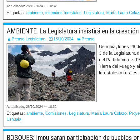
Actualizado: 28/10/2024 — 10:32
Etiquetas:
ambiente
,
incendios forestales
,
Legislatura
,
María Laura Colaz
AMBIENTE: La Legislatura insistirá en la creació
Prensa Legislatura
18/10/2024
Prensa
Ushuaia, lunes 28 d
3 de la Legislatura 
del Partido Verde (P
Tierra del Fuego y e
forestales y rurales.
Actualizado: 28/10/2024 — 10:32
Etiquetas:
ambiente
,
Comisiones
,
Legislatura
,
María Laura Colazo
,
Proye
Ushuaia
BOSQUES: Impulsarán participación de pueblos or