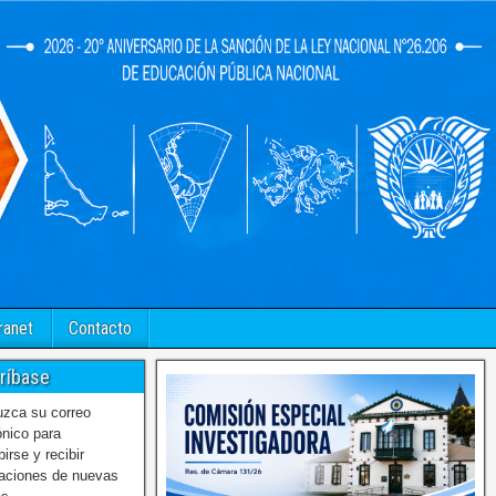
ranet
Contacto
ríbase
uzca su correo
ónico para
birse y recibir
caciones de nuevas