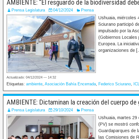
AMBIENTE: “El resguardo de la biodiversidad debe 
Prensa Legislatura
04/12/2024
Prensa
Ushuaia, miércoles 
Sciurano participó d
impulsado por la As
(Gobiernos Locales p
Europea. La iniciati
organizaciones de [
Actualizado: 04/12/2024 — 14:32
Etiquetas:
ambiente
,
Asociación Bahía Encerrada
,
Federico Sciurano
,
IC
AMBIENTE: Dictaminan la creación del cuerpo de 
Prensa Legislatura
29/10/2024
Prensa
Ushuaia, martes 29 
(PV) se mostró conf
Guardaparques de la
las Comisiones de R