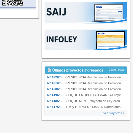
05/08/2026
Últimos proyectos ingresados
N° 422/26
·
PRESIDENCIA Resolución de Presidencia N° 200/26 para su ratificación.
N° 421/26
·
PRESIDENCIA Resolución de Presidencia N° 199/26 para su ratificación.
N° 420/26
·
PRESIDENCIA Resolución de Presidencia N° 198/26 para su ratificación.
N° 419/26
·
BLOQUE LA LIBERTAD AVANZA Proyecto de Ley declarando la esencialidad del servicio educativ…
N° 418/26
·
BLOQUE M.P.F. Proyecto de Ley creando el Ente Único Regulador de servicios públicos de la …
N° 417/26
·
I.P.V. y H. Nota N° 1358/26 Dando cumplimiento al artículo 29 de la Ley provincial N° 1399…
Ver proyectos »