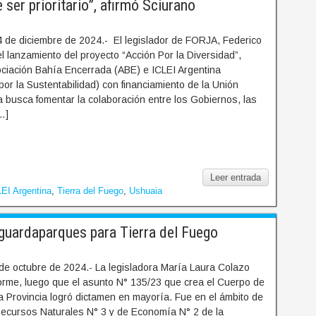
ser prioritario”, afirmó Sciurano
4 de diciembre de 2024.- El legislador de FORJA, Federico
el lanzamiento del proyecto “Acción Por la Diversidad”,
ociación Bahía Encerrada (ABE) e ICLEI Argentina
or la Sustentabilidad) con financiamiento de la Unión
va busca fomentar la colaboración entre los Gobiernos, las
…]
Leer entrada
LEI Argentina
,
Tierra del Fuego
,
Ushuaia
guardaparques para Tierra del Fuego
de octubre de 2024.- La legisladora María Laura Colazo
orme, luego que el asunto N° 135/23 que crea el Cuerpo de
 Provincia logró dictamen en mayoría. Fue en el ámbito de
ecursos Naturales N° 3 y de Economía N° 2 de la