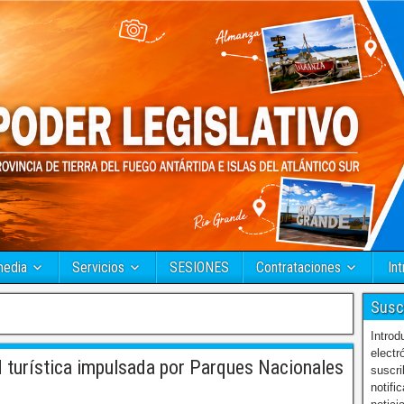
media
Servicios
SESIONES
Contrataciones
Int
Susc
Introd
electr
 turística impulsada por Parques Nacionales
suscri
notifi