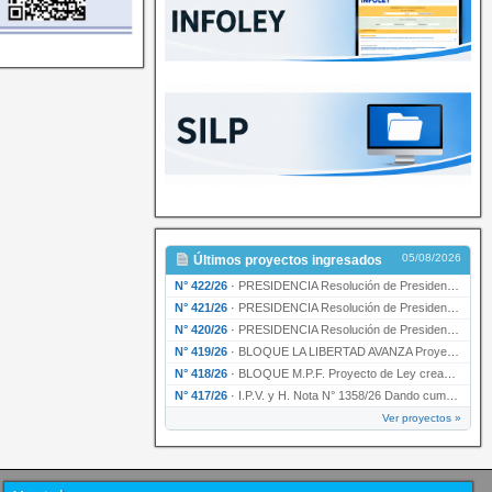
05/08/2026
Últimos proyectos ingresados
N° 422/26
·
PRESIDENCIA Resolución de Presidencia N° 200/26 para su ratificación.
N° 421/26
·
PRESIDENCIA Resolución de Presidencia N° 199/26 para su ratificación.
N° 420/26
·
PRESIDENCIA Resolución de Presidencia N° 198/26 para su ratificación.
N° 419/26
·
BLOQUE LA LIBERTAD AVANZA Proyecto de Ley declarando la esencialidad del servicio educativ…
N° 418/26
·
BLOQUE M.P.F. Proyecto de Ley creando el Ente Único Regulador de servicios públicos de la …
N° 417/26
·
I.P.V. y H. Nota N° 1358/26 Dando cumplimiento al artículo 29 de la Ley provincial N° 1399…
Ver proyectos »