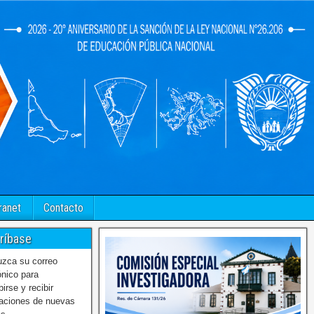
ranet
Contacto
ríbase
uzca su correo
ónico para
birse y recibir
caciones de nuevas