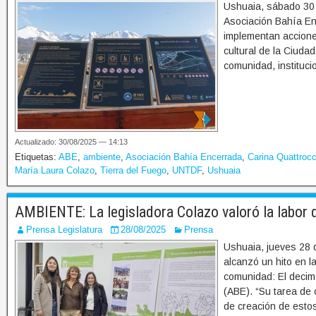
Ushuaia, sábado 30 
Asociación Bahía E
implementan acciones
cultural de la Ciudad
comunidad, instituci
Actualizado: 30/08/2025 — 14:13
Etiquetas:
ABE
,
ambiente
,
Asociación Bahía Encerrada
,
Carina Quattrocc
María Laura Colazo
,
Tierra del Fuego
,
UNTDF
,
Ushuaia
AMBIENTE: La legisladora Colazo valoró la labor 
Prensa Legislatura
28/08/2025
Prensa
Ushuaia, jueves 28 
alcanzó un hito en l
comunidad: El decim
(ABE). “Su tarea de 
de creación de estos