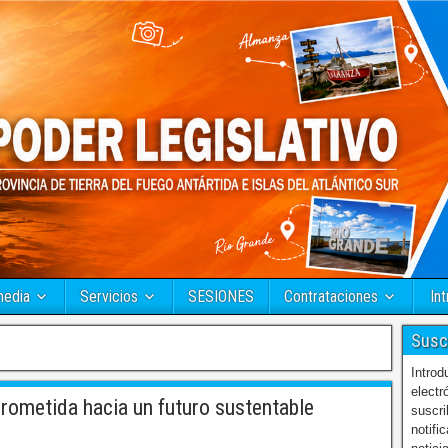
media
Servicios
SESIONES
Contrataciones
Int
Susc
Introd
electr
metida hacia un futuro sustentable
suscri
notifi