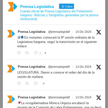
Prensa Legislativa
Follow
Cuenta oficial de Prensa Legislativa del Parlamento
fueguino. Noticias y fotografías generadas por la prensa
institucional.
Prensa Legislativa
@prensalegistdf
·
14 Dic 2024
En instantes comezará la 8ª sesión ordinaria de la
Legislatura fueguina, seguí la transmisión en el siguiente
enlace:
1
X
Prensa Legislativa
@prensalegistdf
·
13 Dic 2024
LEGISLATURA: Dieron a conocer el orden del día de la
sesión de mañana
X
Prensa Legislativa
@prensalegistdf
·
13 Dic 2024
La vicegobernadora Mónica Urquiza encabezó la
reunión de la Comisión de Labor Parlamentaria, que se llevó