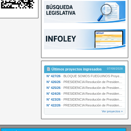
07/08/2026
Últimos proyectos ingresados
N° 427/26
·
BLOQUE SOMOS FUEGUINOS Proyecto de Declaración declarando de interés provincial PRESIDENCI…
N° 426/26
·
PRESIDENCIA Resolución de Presidencia N° 216/26 declarando de interés provincial la labor …
N° 425/26
·
PRESIDENCIA Resolución de Presidencia N° 212/26 declarando de interés provincial el “50° A…
N° 424/26
·
PRESIDENCIA Resolución de Presidencia Nº 210/26 declarando de interés provincial el proyec…
N° 423/26
·
PRESIDENCIA Resolución de Presidencia Nº 209/26 declarando de interés provincial la presen…
N° 422/26
·
PRESIDENCIA Resolución de Presidencia N° 200/26 para su ratificación.
Ver proyectos »