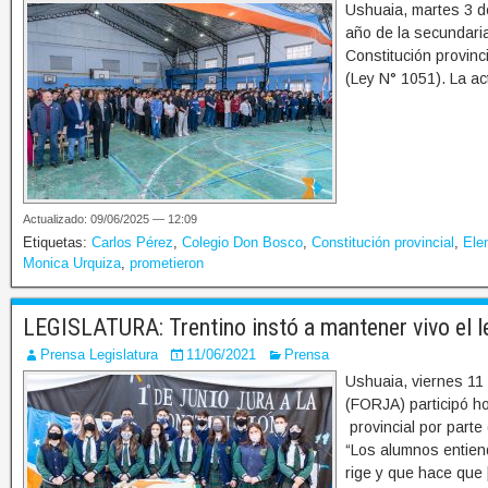
Ushuaia, martes 3 d
año de la secundaria
Constitución provinci
(Ley N° 1051). La ac
Actualizado: 09/06/2025 — 12:09
Etiquetas:
Carlos Pérez
,
Colegio Don Bosco
,
Constitución provincial
,
Ele
Monica Urquiza
,
prometieron
LEGISLATURA: Trentino instó a mantener vivo el l
Prensa Legislatura
11/06/2021
Prensa
Ushuaia, viernes 11 
(FORJA) participó ho
provincial por parte
“Los alumnos entien
rige y que hace que