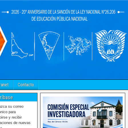
ranet
Contacto
ríbase
uzca su correo
ónico para
birse y recibir
caciones de nuevas