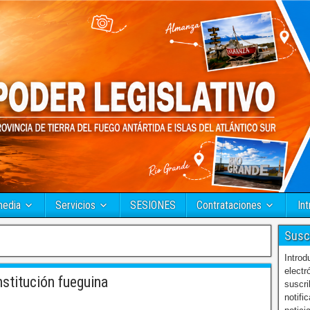
media
Servicios
SESIONES
Contrataciones
Int
Susc
Introd
electr
stitución fueguina
suscri
notifi