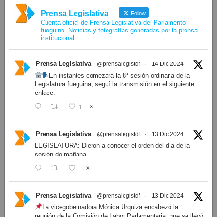
Prensa Legislativa
Follow
Cuenta oficial de Prensa Legislativa del Parlamento
fueguino. Noticias y fotografías generadas por la prensa
institucional.
Prensa Legislativa
@prensalegistdf
·
14 Dic 2024
En instantes comezará la 8ª sesión ordinaria de la
Legislatura fueguina, seguí la transmisión en el siguiente
enlace:
1
X
Prensa Legislativa
@prensalegistdf
·
13 Dic 2024
LEGISLATURA: Dieron a conocer el orden del día de la
sesión de mañana
X
Prensa Legislativa
@prensalegistdf
·
13 Dic 2024
La vicegobernadora Mónica Urquiza encabezó la
reunión de la Comisión de Labor Parlamentaria, que se llevó