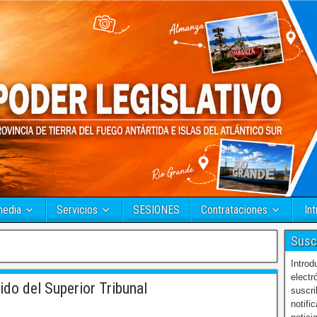
media
Servicios
SESIONES
Contrataciones
Int
Susc
Introd
electr
do del Superior Tribunal
suscri
notifi