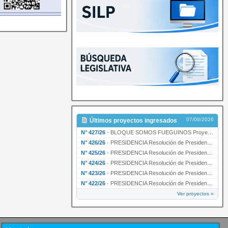
07/08/2026
Últimos proyectos ingresados
N° 427/26
·
BLOQUE SOMOS FUEGUINOS Proyecto de Declaración declarando de interés provincial PRESIDENCI…
N° 426/26
·
PRESIDENCIA Resolución de Presidencia N° 216/26 declarando de interés provincial la labor …
N° 425/26
·
PRESIDENCIA Resolución de Presidencia N° 212/26 declarando de interés provincial el “50° A…
N° 424/26
·
PRESIDENCIA Resolución de Presidencia Nº 210/26 declarando de interés provincial el proyec…
N° 423/26
·
PRESIDENCIA Resolución de Presidencia Nº 209/26 declarando de interés provincial la presen…
N° 422/26
·
PRESIDENCIA Resolución de Presidencia N° 200/26 para su ratificación.
Ver proyectos »