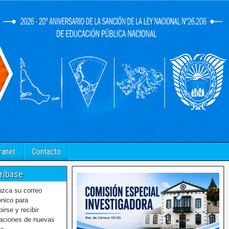
ranet
Contacto
ríbase
uzca su correo
ónico para
birse y recibir
caciones de nuevas