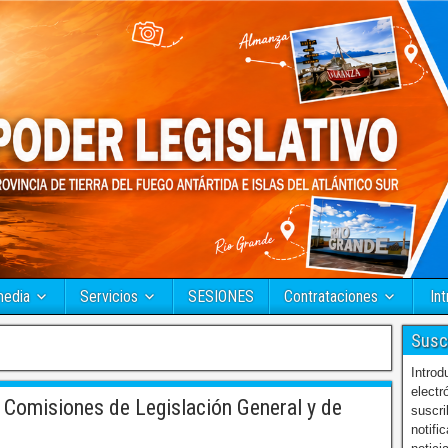
media
Servicios
SESIONES
Contrataciones
Int
Susc
Introd
electr
Comisiones de Legislación General y de
suscri
notifi