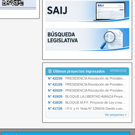
05/08/2026
Últimos proyectos ingresados
N° 422/26
·
PRESIDENCIA Resolución de Presidencia N° 200/26 para su ratificación.
N° 421/26
·
PRESIDENCIA Resolución de Presidencia N° 199/26 para su ratificación.
N° 420/26
·
PRESIDENCIA Resolución de Presidencia N° 198/26 para su ratificación.
N° 419/26
·
BLOQUE LA LIBERTAD AVANZA Proyecto de Ley declarando la esencialidad del servicio educativ…
N° 418/26
·
BLOQUE M.P.F. Proyecto de Ley creando el Ente Único Regulador de servicios públicos de la …
N° 417/26
·
I.P.V. y H. Nota N° 1358/26 Dando cumplimiento al artículo 29 de la Ley provincial N° 1399…
Ver proyectos »