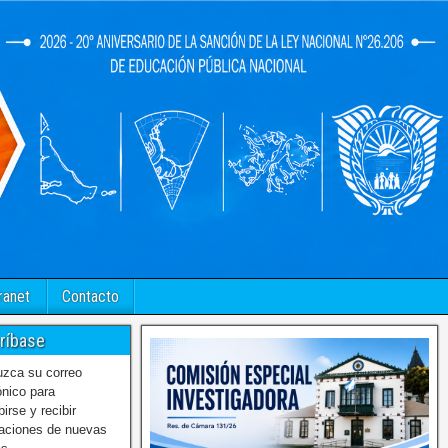
ranet
Contacto
ríbase
uzca su correo
ónico para
birse y recibir
caciones de nuevas