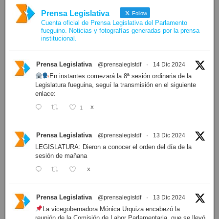
Prensa Legislativa
Follow
Cuenta oficial de Prensa Legislativa del Parlamento
fueguino. Noticias y fotografías generadas por la prensa
institucional.
Prensa Legislativa
@prensalegistdf
·
14 Dic 2024
En instantes comezará la 8ª sesión ordinaria de la
Legislatura fueguina, seguí la transmisión en el siguiente
enlace:
1
X
Prensa Legislativa
@prensalegistdf
·
13 Dic 2024
LEGISLATURA: Dieron a conocer el orden del día de la
sesión de mañana
X
Prensa Legislativa
@prensalegistdf
·
13 Dic 2024
La vicegobernadora Mónica Urquiza encabezó la
reunión de la Comisión de Labor Parlamentaria, que se llevó