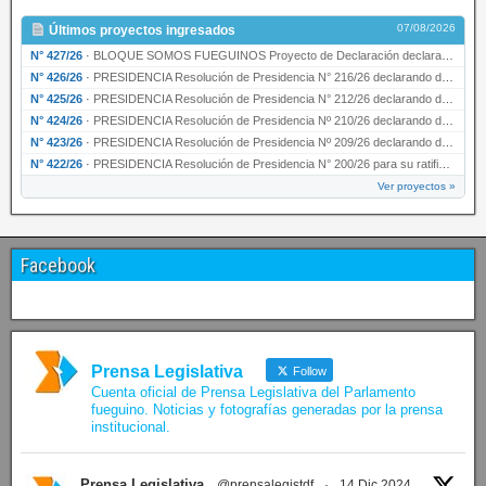
07/08/2026
Últimos proyectos ingresados
N° 427/26
·
BLOQUE SOMOS FUEGUINOS Proyecto de Declaración declarando de interés provincial PRESIDENCI…
N° 426/26
·
PRESIDENCIA Resolución de Presidencia N° 216/26 declarando de interés provincial la labor …
N° 425/26
·
PRESIDENCIA Resolución de Presidencia N° 212/26 declarando de interés provincial el “50° A…
N° 424/26
·
PRESIDENCIA Resolución de Presidencia Nº 210/26 declarando de interés provincial el proyec…
N° 423/26
·
PRESIDENCIA Resolución de Presidencia Nº 209/26 declarando de interés provincial la presen…
N° 422/26
·
PRESIDENCIA Resolución de Presidencia N° 200/26 para su ratificación.
Ver proyectos »
Facebook
Prensa Legislativa
Follow
Cuenta oficial de Prensa Legislativa del Parlamento
fueguino. Noticias y fotografías generadas por la prensa
institucional.
Prensa Legislativa
@prensalegistdf
·
14 Dic 2024