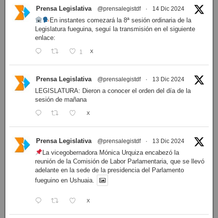
Prensa Legislativa
@prensalegistdf
·
14 Dic 2024
En instantes comezará la 8ª sesión ordinaria de la
Legislatura fueguina, seguí la transmisión en el siguiente
enlace:
1
X
Prensa Legislativa
@prensalegistdf
·
13 Dic 2024
LEGISLATURA: Dieron a conocer el orden del día de la
sesión de mañana
X
Prensa Legislativa
@prensalegistdf
·
13 Dic 2024
La vicegobernadora Mónica Urquiza encabezó la
reunión de la Comisión de Labor Parlamentaria, que se llevó
adelante en la sede de la presidencia del Parlamento
fueguino en Ushuaia.
X