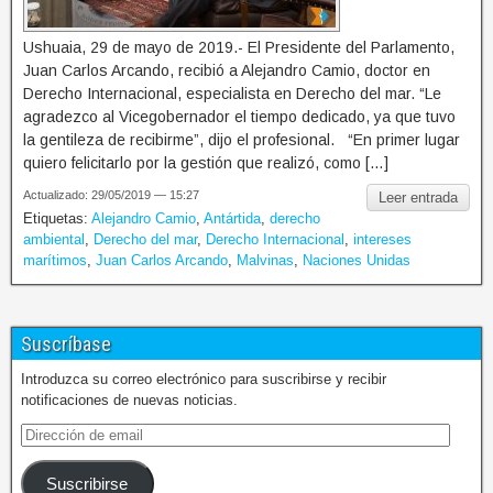
Ushuaia, 29 de mayo de 2019.- El Presidente del Parlamento,
Juan Carlos Arcando, recibió a Alejandro Camio, doctor en
Derecho Internacional, especialista en Derecho del mar. “Le
agradezco al Vicegobernador el tiempo dedicado, ya que tuvo
la gentileza de recibirme”, dijo el profesional. “En primer lugar
quiero felicitarlo por la gestión que realizó, como […]
Actualizado: 29/05/2019 — 15:27
Leer entrada
Etiquetas:
Alejandro Camio
,
Antártida
,
derecho
ambiental
,
Derecho del mar
,
Derecho Internacional
,
intereses
marítimos
,
Juan Carlos Arcando
,
Malvinas
,
Naciones Unidas
Suscríbase
Introduzca su correo electrónico para suscribirse y recibir
notificaciones de nuevas noticias.
Suscribirse