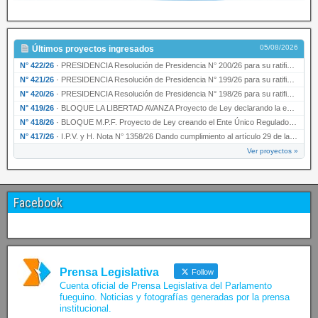
05/08/2026
Últimos proyectos ingresados
N° 422/26
·
PRESIDENCIA Resolución de Presidencia N° 200/26 para su ratificación.
N° 421/26
·
PRESIDENCIA Resolución de Presidencia N° 199/26 para su ratificación.
N° 420/26
·
PRESIDENCIA Resolución de Presidencia N° 198/26 para su ratificación.
N° 419/26
·
BLOQUE LA LIBERTAD AVANZA Proyecto de Ley declarando la esencialidad del servicio educativ…
N° 418/26
·
BLOQUE M.P.F. Proyecto de Ley creando el Ente Único Regulador de servicios públicos de la …
N° 417/26
·
I.P.V. y H. Nota N° 1358/26 Dando cumplimiento al artículo 29 de la Ley provincial N° 1399…
Ver proyectos »
Facebook
Prensa Legislativa
Follow
Cuenta oficial de Prensa Legislativa del Parlamento
fueguino. Noticias y fotografías generadas por la prensa
institucional.