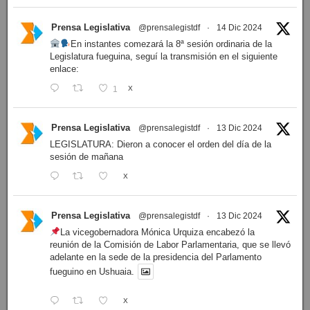
Prensa Legislativa
@prensalegistdf
·
14 Dic 2024
En instantes comezará la 8ª sesión ordinaria de la
Legislatura fueguina, seguí la transmisión en el siguiente
enlace:
1
X
Prensa Legislativa
@prensalegistdf
·
13 Dic 2024
LEGISLATURA: Dieron a conocer el orden del día de la
sesión de mañana
X
Prensa Legislativa
@prensalegistdf
·
13 Dic 2024
La vicegobernadora Mónica Urquiza encabezó la
reunión de la Comisión de Labor Parlamentaria, que se llevó
adelante en la sede de la presidencia del Parlamento
fueguino en Ushuaia.
X