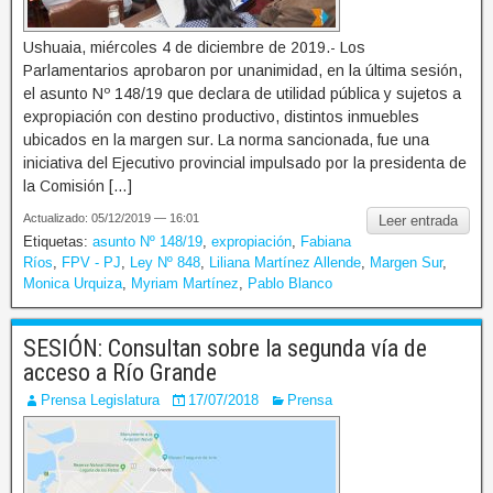
Ushuaia, miércoles 4 de diciembre de 2019.- Los
Parlamentarios aprobaron por unanimidad, en la última sesión,
el asunto Nº 148/19 que declara de utilidad pública y sujetos a
expropiación con destino productivo, distintos inmuebles
ubicados en la margen sur. La norma sancionada, fue una
iniciativa del Ejecutivo provincial impulsado por la presidenta de
la Comisión […]
Actualizado: 05/12/2019 — 16:01
Leer entrada
Etiquetas:
asunto Nº 148/19
,
expropiación
,
Fabiana
Ríos
,
FPV - PJ
,
Ley Nº 848
,
Liliana Martínez Allende
,
Margen Sur
,
Monica Urquiza
,
Myriam Martínez
,
Pablo Blanco
SESIÓN: Consultan sobre la segunda vía de
acceso a Río Grande
Prensa Legislatura
17/07/2018
Prensa