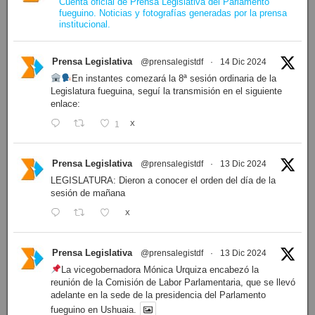
Cuenta oficial de Prensa Legislativa del Parlamento
fueguino. Noticias y fotografías generadas por la prensa
institucional.
Prensa Legislativa
@prensalegistdf
·
14 Dic 2024
En instantes comezará la 8ª sesión ordinaria de la
Legislatura fueguina, seguí la transmisión en el siguiente
enlace:
1
X
Prensa Legislativa
@prensalegistdf
·
13 Dic 2024
LEGISLATURA: Dieron a conocer el orden del día de la
sesión de mañana
X
Prensa Legislativa
@prensalegistdf
·
13 Dic 2024
La vicegobernadora Mónica Urquiza encabezó la
reunión de la Comisión de Labor Parlamentaria, que se llevó
adelante en la sede de la presidencia del Parlamento
fueguino en Ushuaia.