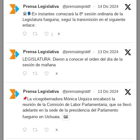
Prensa Legislativa
@prensalegistdf
·
14 Dic 2024
En instantes comezará la 8ª sesión ordinaria de la
Legislatura fueguina, seguí la transmisión en el siguiente
enlace:
1
X
Prensa Legislativa
@prensalegistdf
·
13 Dic 2024
LEGISLATURA: Dieron a conocer el orden del día de la
sesión de mañana
X
Prensa Legislativa
@prensalegistdf
·
13 Dic 2024
La vicegobernadora Mónica Urquiza encabezó la
reunión de la Comisión de Labor Parlamentaria, que se llevó
adelante en la sede de la presidencia del Parlamento
fueguino en Ushuaia.
X