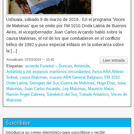
Ushuaia, sábado 9 de marzo de 2019.- En el programa ‘Voces
de Malvinas’ que se emite por FM 1010 Onda Latina de Buenos
Aires, el vicegobernador Juan Carlos Arcando habló sobre la
causa Malvinas, el rol de los que combatieron en el conflicto
bélico de 1982 y puso especial énfasis en la soberanía sobre
la […]
Actualizado: 07/03/2019 — 15:40
Leer entrada
Etiquetas:
acuerdo Foradori – Duncan
,
Antártida
,
Antártida y los espacios marítimos circundantes
,
Aviso ARA Alférez
Sobral
,
causa Malvinas
,
crucero ARA General Belgrano
,
FM 1010
Onda Latina
,
Georgias del Sur
,
Guerra de Malvinas
,
Hugo Díaz
,
Islas
Malvinas
,
Juan Carlos Arcando
,
Ley Malvinas
,
Mauricio Macri
,
Ramón Ángel Cabrera
,
Sándwich del Sur
,
Tratado Antártico
,
Voces de
Malvinas
Suscríbase
Introduzca su correo electrónico para suscribirse y recibir