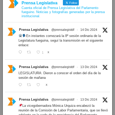
Prensa Legislativa
Follow
Cuenta oficial de Prensa Legislativa del Parlamento
fueguino. Noticias y fotografías generadas por la prensa
institucional.
Prensa Legislativa
@prensalegistdf
·
14 Dic 2024
En instantes comezará la 8ª sesión ordinaria de la
Legislatura fueguina, seguí la transmisión en el siguiente
enlace:
1
X
Prensa Legislativa
@prensalegistdf
·
13 Dic 2024
LEGISLATURA: Dieron a conocer el orden del día de la
sesión de mañana
X
Prensa Legislativa
@prensalegistdf
·
13 Dic 2024
La vicegobernadora Mónica Urquiza encabezó la
reunión de la Comisión de Labor Parlamentaria, que se llevó
adelante en la sede de la presidencia del Parlamento