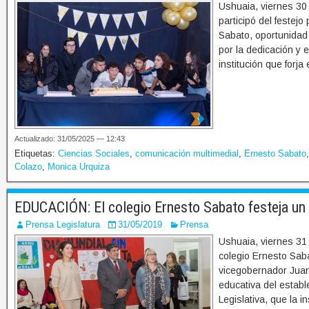
Ushuaia, viernes 30
participó del festej
Sabato, oportunidad 
por la dedicación y 
institución que forja 
Actualizado: 31/05/2025 — 12:43
Etiquetas:
Ciencias Sociales
,
comunicación multimedial
,
Ernesto Sabato
Colazo
,
Monica Urquiza
EDUCACIÓN: El colegio Ernesto Sabato festeja un 
Prensa Legislatura
31/05/2019
Prensa
Ushuaia, viernes 31 
colegio Ernesto Saba
vicegobernador Juan
educativa del establ
Legislativa, que la i