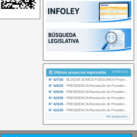
07/08/2026
Últimos proyectos ingresados
N° 427/26
·
BLOQUE SOMOS FUEGUINOS Proyecto de Declaración declarando de interés provincial PRESIDENCI…
N° 426/26
·
PRESIDENCIA Resolución de Presidencia N° 216/26 declarando de interés provincial la labor …
N° 425/26
·
PRESIDENCIA Resolución de Presidencia N° 212/26 declarando de interés provincial el “50° A…
N° 424/26
·
PRESIDENCIA Resolución de Presidencia Nº 210/26 declarando de interés provincial el proyec…
N° 423/26
·
PRESIDENCIA Resolución de Presidencia Nº 209/26 declarando de interés provincial la presen…
N° 422/26
·
PRESIDENCIA Resolución de Presidencia N° 200/26 para su ratificación.
Ver proyectos »