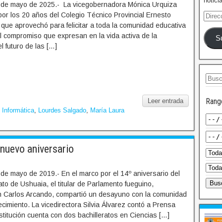
notici
 de mayo de 2025.- La vicegobernadora Mónica Urquiza
o por los 20 años del Colegio Técnico Provincial Ernesto
que aprovechó para felicitar a toda la comunidad educativa
el compromiso que expresan en la vida activa de la
S
el futuro de las […]
Rang
Leer entrada
,
Informática
,
Lourdes Salgado
,
María Laura
nuevo aniversario
de mayo de 2019.- En el marco por el 14º aniversario del
to de Ushuaia, el titular de Parlamento fueguino,
 Carlos Arcando, compartió un desayuno con la comunidad
ecimiento. La vicedirectora Silvia Álvarez contó a Prensa
nstitución cuenta con dos bachilleratos en Ciencias […]