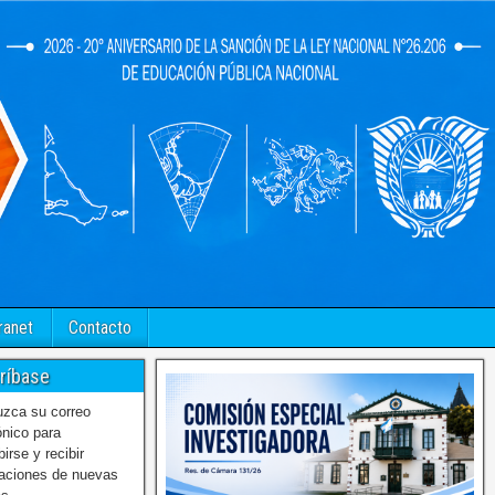
ranet
Contacto
ríbase
uzca su correo
ónico para
birse y recibir
caciones de nuevas