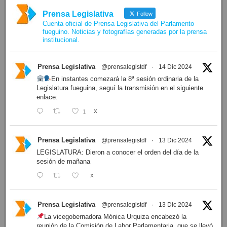
Prensa Legislativa
Follow
Cuenta oficial de Prensa Legislativa del Parlamento
fueguino. Noticias y fotografías generadas por la prensa
institucional.
Prensa Legislativa
@prensalegistdf
·
14 Dic 2024
En instantes comezará la 8ª sesión ordinaria de la
Legislatura fueguina, seguí la transmisión en el siguiente
enlace:
1
X
Prensa Legislativa
@prensalegistdf
·
13 Dic 2024
LEGISLATURA: Dieron a conocer el orden del día de la
sesión de mañana
X
Prensa Legislativa
@prensalegistdf
·
13 Dic 2024
La vicegobernadora Mónica Urquiza encabezó la
reunión de la Comisión de Labor Parlamentaria, que se llevó