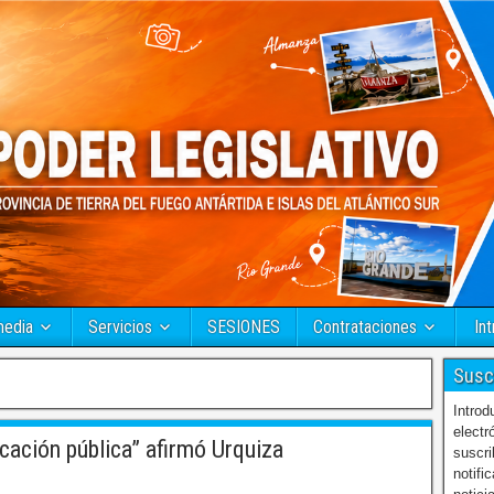
media
Servicios
SESIONES
Contrataciones
Int
Susc
Introd
electr
ación pública” afirmó Urquiza
suscri
notifi