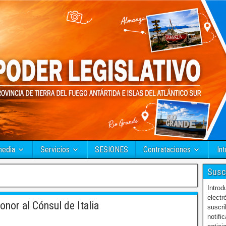
media
Servicios
SESIONES
Contrataciones
Int
Susc
Introd
electr
nor al Cónsul de Italia
suscri
notifi