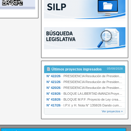
05/08/2026
Últimos proyectos ingresados
N° 422/26
·
PRESIDENCIA Resolución de Presidencia N° 200/26 para su ratificación.
N° 421/26
·
PRESIDENCIA Resolución de Presidencia N° 199/26 para su ratificación.
N° 420/26
·
PRESIDENCIA Resolución de Presidencia N° 198/26 para su ratificación.
N° 419/26
·
BLOQUE LA LIBERTAD AVANZA Proyecto de Ley declarando la esencialidad del servicio educativ…
N° 418/26
·
BLOQUE M.P.F. Proyecto de Ley creando el Ente Único Regulador de servicios públicos de la …
N° 417/26
·
I.P.V. y H. Nota N° 1358/26 Dando cumplimiento al artículo 29 de la Ley provincial N° 1399…
Ver proyectos »