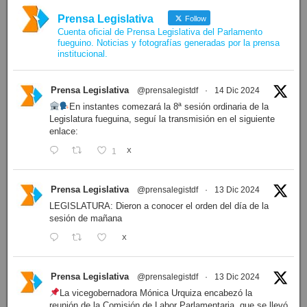
Prensa Legislativa
Follow
Cuenta oficial de Prensa Legislativa del Parlamento
fueguino. Noticias y fotografías generadas por la prensa
institucional.
Prensa Legislativa
@prensalegistdf
·
14 Dic 2024
En instantes comezará la 8ª sesión ordinaria de la
Legislatura fueguina, seguí la transmisión en el siguiente
enlace:
1
X
Prensa Legislativa
@prensalegistdf
·
13 Dic 2024
LEGISLATURA: Dieron a conocer el orden del día de la
sesión de mañana
X
Prensa Legislativa
@prensalegistdf
·
13 Dic 2024
La vicegobernadora Mónica Urquiza encabezó la
reunión de la Comisión de Labor Parlamentaria, que se llevó