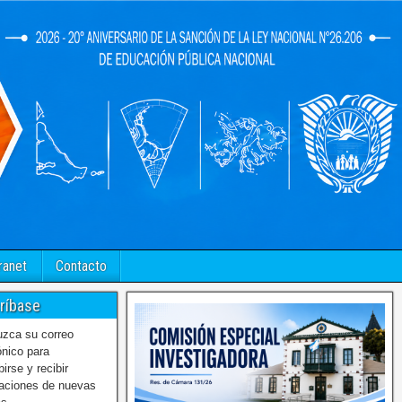
ranet
Contacto
ríbase
uzca su correo
ónico para
birse y recibir
caciones de nuevas