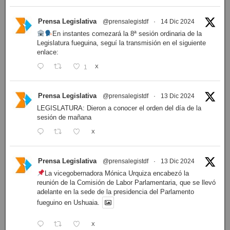
Prensa Legislativa
@prensalegistdf
·
14 Dic 2024
En instantes comezará la 8ª sesión ordinaria de la
Legislatura fueguina, seguí la transmisión en el siguiente
enlace:
1
X
Prensa Legislativa
@prensalegistdf
·
13 Dic 2024
LEGISLATURA: Dieron a conocer el orden del día de la
sesión de mañana
X
Prensa Legislativa
@prensalegistdf
·
13 Dic 2024
La vicegobernadora Mónica Urquiza encabezó la
reunión de la Comisión de Labor Parlamentaria, que se llevó
adelante en la sede de la presidencia del Parlamento
fueguino en Ushuaia.
X