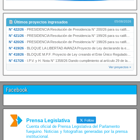
05/08/2026
Últimos proyectos ingresados
N° 422/26
·
PRESIDENCIA Resolución de Presidencia N° 200/26 para su ratificación.
N° 421/26
·
PRESIDENCIA Resolución de Presidencia N° 199/26 para su ratificación.
N° 420/26
·
PRESIDENCIA Resolución de Presidencia N° 198/26 para su ratificación.
N° 419/26
·
BLOQUE LA LIBERTAD AVANZA Proyecto de Ley declarando la esencialidad del servicio educativ…
N° 418/26
·
BLOQUE M.P.F. Proyecto de Ley creando el Ente Único Regulador de servicios públicos de la …
N° 417/26
·
I.P.V. y H. Nota N° 1358/26 Dando cumplimiento al artículo 29 de la Ley provincial N° 1399…
Ver proyectos »
Facebook
Prensa Legislativa
Follow
Cuenta oficial de Prensa Legislativa del Parlamento
fueguino. Noticias y fotografías generadas por la prensa
institucional.