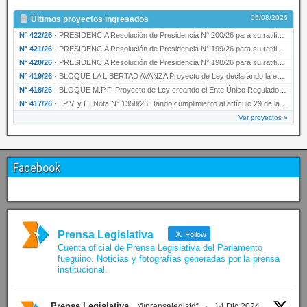
05/08/2026
Últimos proyectos ingresados
N° 422/26
·
PRESIDENCIA Resolución de Presidencia N° 200/26 para su ratificación.
N° 421/26
·
PRESIDENCIA Resolución de Presidencia N° 199/26 para su ratificación.
N° 420/26
·
PRESIDENCIA Resolución de Presidencia N° 198/26 para su ratificación.
N° 419/26
·
BLOQUE LA LIBERTAD AVANZA Proyecto de Ley declarando la esencialidad del servicio educativ…
N° 418/26
·
BLOQUE M.P.F. Proyecto de Ley creando el Ente Único Regulador de servicios públicos de la …
N° 417/26
·
I.P.V. y H. Nota N° 1358/26 Dando cumplimiento al artículo 29 de la Ley provincial N° 1399…
Ver proyectos »
Facebook
Prensa Legislativa
Follow
Cuenta oficial de Prensa Legislativa del Parlamento
fueguino. Noticias y fotografías generadas por la prensa
institucional.
Prensa Legislativa
@prensalegistdf
·
14 Dic 2024