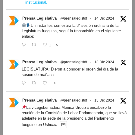
institucional.
Prensa Legislativa
@prensalegistdf
·
14 Dic 2024
En instantes comezará la 8ª sesión ordinaria de la
Legislatura fueguina, seguí la transmisión en el siguiente
enlace:
1
X
Prensa Legislativa
@prensalegistdf
·
13 Dic 2024
LEGISLATURA: Dieron a conocer el orden del día de la
sesión de mañana
X
Prensa Legislativa
@prensalegistdf
·
13 Dic 2024
La vicegobernadora Mónica Urquiza encabezó la
reunión de la Comisión de Labor Parlamentaria, que se llevó
adelante en la sede de la presidencia del Parlamento
fueguino en Ushuaia.