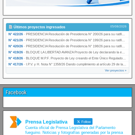
05/08/2026
Últimos proyectos ingresados
N° 422/26
·
PRESIDENCIA Resolución de Presidencia N° 200/26 para su ratificación.
N° 421/26
·
PRESIDENCIA Resolución de Presidencia N° 199/26 para su ratificación.
N° 420/26
·
PRESIDENCIA Resolución de Presidencia N° 198/26 para su ratificación.
N° 419/26
·
BLOQUE LA LIBERTAD AVANZA Proyecto de Ley declarando la esencialidad del servicio educativ…
N° 418/26
·
BLOQUE M.P.F. Proyecto de Ley creando el Ente Único Regulador de servicios públicos de la …
N° 417/26
·
I.P.V. y H. Nota N° 1358/26 Dando cumplimiento al artículo 29 de la Ley provincial N° 1399…
Ver proyectos »
Facebook
Prensa Legislativa
Follow
Cuenta oficial de Prensa Legislativa del Parlamento
fueguino. Noticias y fotografías generadas por la prensa