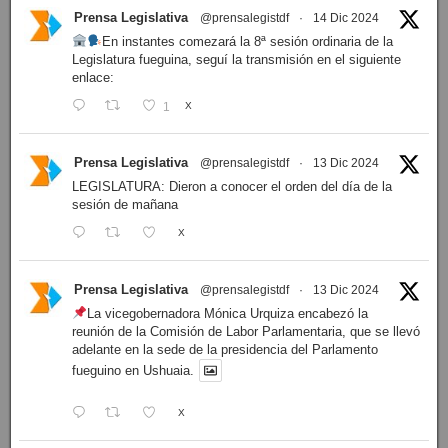
Prensa Legislativa
@prensalegistdf
·
14 Dic 2024
En instantes comezará la 8ª sesión ordinaria de la
Legislatura fueguina, seguí la transmisión en el siguiente
enlace:
1
X
Prensa Legislativa
@prensalegistdf
·
13 Dic 2024
LEGISLATURA: Dieron a conocer el orden del día de la
sesión de mañana
X
Prensa Legislativa
@prensalegistdf
·
13 Dic 2024
La vicegobernadora Mónica Urquiza encabezó la
reunión de la Comisión de Labor Parlamentaria, que se llevó
adelante en la sede de la presidencia del Parlamento
fueguino en Ushuaia.
X